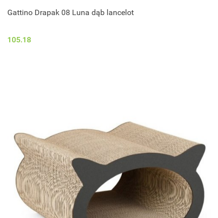
Gattino Drapak 08 Luna dąb lancelot
105.18