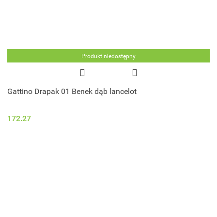
Produkt niedostępny
Gattino Drapak 01 Benek dąb lancelot
172.27