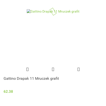
Gattino Drapak 11 Mruczek grafit
62.38