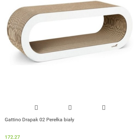
Gattino Drapak 02 Perełka biały
172.27