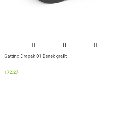
Gattino Drapak 01 Benek grafit
172.27