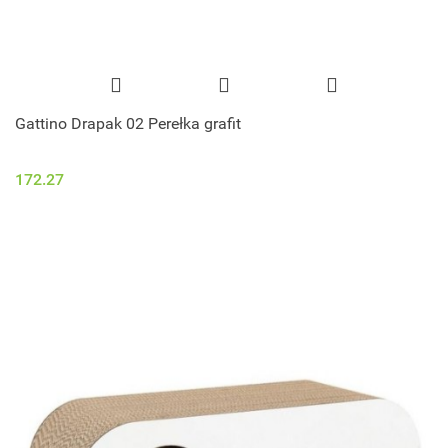
Gattino Drapak 02 Perełka grafit
172.27