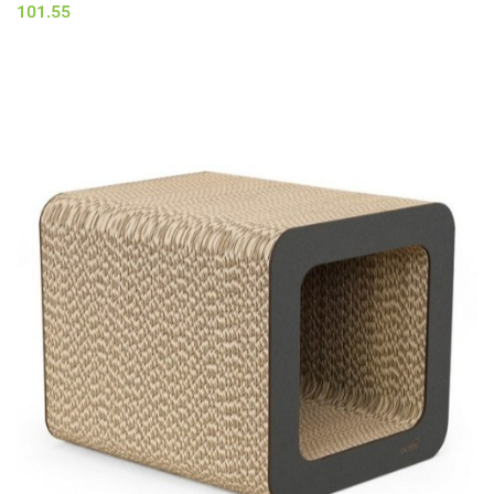
101.55