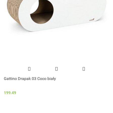
Gattino Drapak 03 Coco biały
199.49