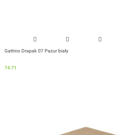
Gattino Drapak 07 Pazur biały
74.71