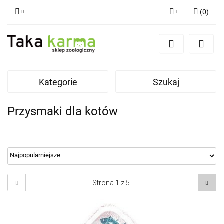
(
0
)
Zaloguj się
Zarejestruj się
Dodaj zgłoszenie
Kategorie
Szukaj
Zgody cookies
Przysmaki dla kotów