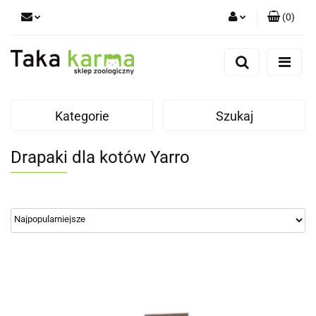
(
0
)
Zaloguj się
Zarejestruj się
Dodaj zgłoszenie
Kategorie
Szukaj
Zgody cookies
Drapaki dla kotów Yarro