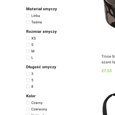
Curver
DermaPharm
Materiał smyczy
Dingo
Linka
Diversa
Taśma
Dr Seidel
Rozmiar smyczy
Earth Rated
XS
Ferplast
S
Flamingo
M
Flexi
Trixie 
L
Fraspo
szare ł
Grande Finale
Długość smyczy
27.23
Halti
3
LickiMat
5
Matteo
8
Meridian Animal Health
Kolor
MidWest
Czarny
MIMIKO Pets
Czerwony
Outward Hound