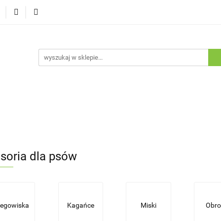
Dostawa
Promocje
Nowości
Program lojalnościowy
pie
Dostawa
Promocje
Nowości
Program lojaln
soria dla psów
egowiska
Kagańce
Miski
Obro