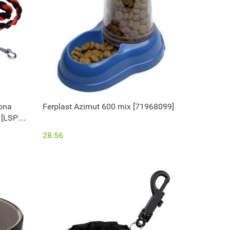
ona
Ferplast Azimut 600 mix [71968099]
 [LSPR
28.56