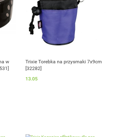
rna w
Trixie Torebka na przysmaki 7x9cm
531]
[32282]
13.05