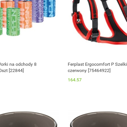
Worki na odchody 8
Ferplast Ergocomfort P Szelk
0szt [22844]
czerwony [75464922]
164.57