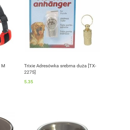
i M
Trixie Adresówka srebrna duża [TX-
2275]
5.35