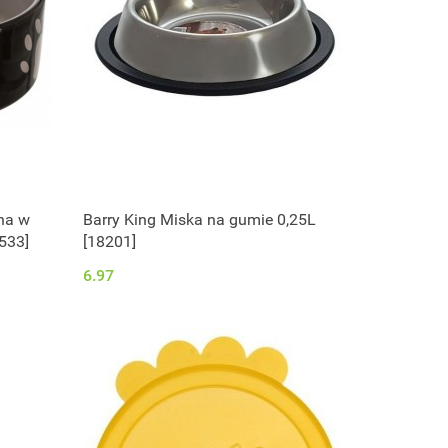
rna w
Barry King Miska na gumie 0,25L
533]
[18201]
6.97