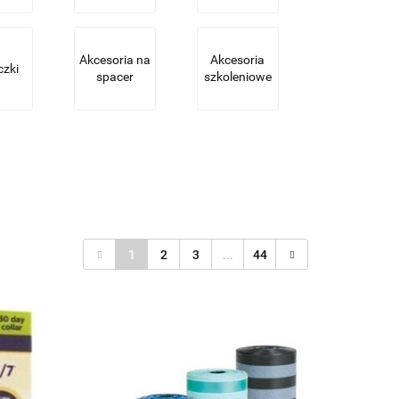
Akcesoria na
Akcesoria
czki
spacer
szkoleniowe
1
2
3
...
44