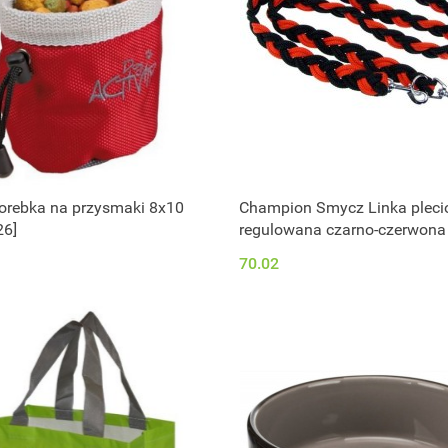
Torebka na przysmaki 8x10
Champion Smycz Linka pleci
26]
regulowana czarno-czerwona
(cz/r)]
70.02