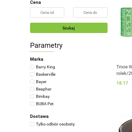
Cena
Szukaj
Parametry
Marka
Trixie 
Barry King
rolek/2
Baskerville
Bayer
18.17
Beaphar
Bimbay
BUBA Pet
Chaba
Dostawa
Champion
Tylko odbiór osobisty
Collar