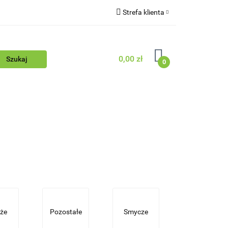
Strefa klienta
Blog
Zaloguj się
Zarejestruj się
0,00 zł
0
Dodaj zgłoszenie
Zgody cookies
ościowy
Blog
że
Pozostałe
Smycze