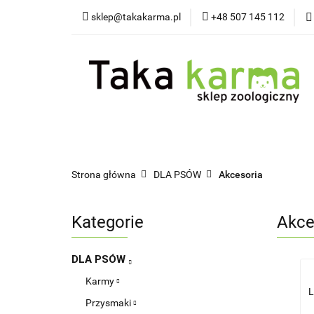
sklep@takakarma.pl
+48 507 145 112
O sklepie
Wszystkie kategorie
O skle
Strona główna
DLA PSÓW
Akcesoria
Kategorie
Akce
DLA PSÓW
Karmy
L
Przysmaki