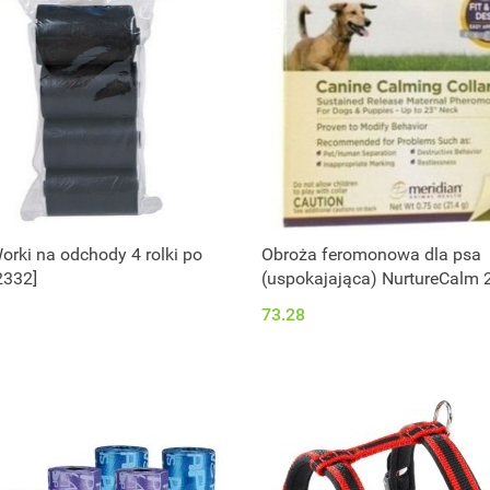
Worki na odchody 4 rolki po
Obroża feromonowa dla psa
2332]
(uspokajająca) NurtureCalm 
73.28