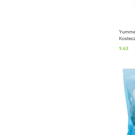
Purina
Rinti
Royal Canin Linia Weterynaryjna
Royal Canin Size
Yummee
Sammy's
Kostec
Smoothie
9.63
Trixie
Vector-Food
Vitakraft
Whimzees
Wiejska Zagroda
Wolfsblut
Woolf
Yummeez
Zolux