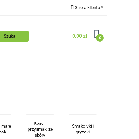
Strefa klienta
Blog
Zaloguj się
Zarejestruj się
0,00 zł
0
Dodaj zgłoszenie
Zgody cookies
ościowy
Blog
Kości i
i małe
Smakołyki i
przysmaki ze
maki
gryzaki
skóry