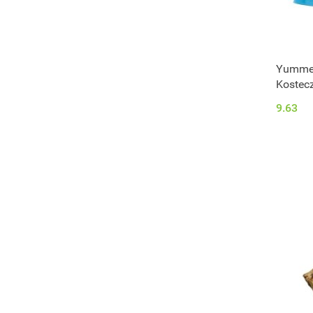
Yummee
Kostec
9.63