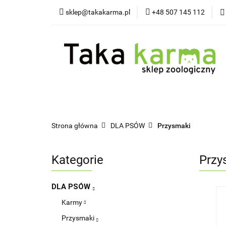
sklep@takakarma.pl
+48 507 145 112
O sklepie
Wszystkie kategorie
O skle
Strona główna
DLA PSÓW
Przysmaki
Kategorie
Przy
DLA PSÓW
Karmy
Przysmaki