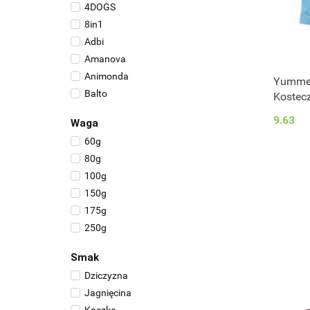
4DOGS
8in1
Adbi
Amanova
Animonda
Yummee
Balto
Kostec
Bosch
9.63
Waga
Brit
60g
BUBA Pet
80g
Bult
100g
Calibra
150g
Camon
175g
Carnilove
250g
Chewies
500g
Dolina Noteci
Smak
Dr Seidel
Dziczyzna
Dr.Zoo
Jagnięcina
Eden