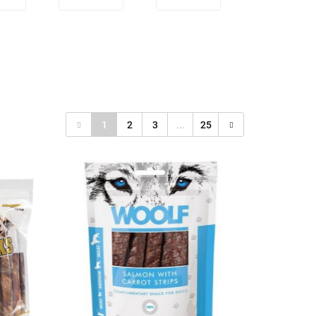
1
2
3
...
25