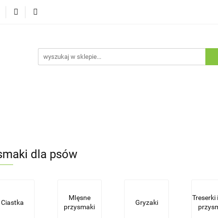
Dostawa
Promocje
Nowości
Program lojalnościowy
pie
Dostawa
Promocje
Nowości
Program lojaln
smaki dla psów
MIęsne
Treserki 
Ciastka
Gryzaki
przysmaki
przys