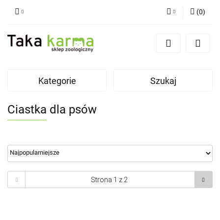
(
0
)
Zaloguj się
Zarejestruj się
Dodaj zgłoszenie
Kategorie
Szukaj
Zgody cookies
Ciastka dla psów