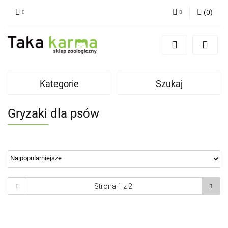
(
0
)
Zaloguj się
Zarejestruj się
Dodaj zgłoszenie
Kategorie
Szukaj
Zgody cookies
Gryzaki dla psów