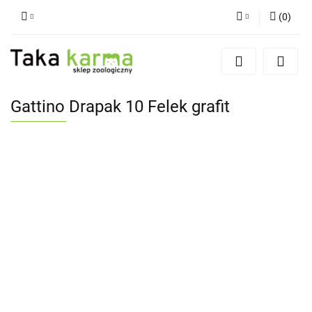
(
0
)
Zaloguj się
Zarejestruj się
Dodaj zgłoszenie
Gattino Drapak 10 Felek grafit
Zgody cookies