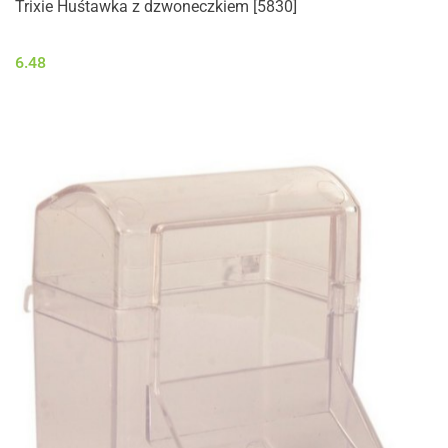
Trixie Huśtawka z dzwoneczkiem [5830]
6.48