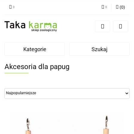
(
0
)
Zaloguj się
Zarejestruj się
Dodaj zgłoszenie
Kategorie
Szukaj
Zgody cookies
Akcesoria dla papug