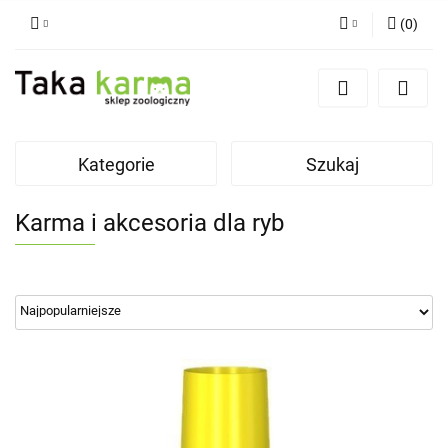
(
0
)
Zaloguj się
Zarejestruj się
Dodaj zgłoszenie
Kategorie
Szukaj
Zgody cookies
Karma i akcesoria dla ryb