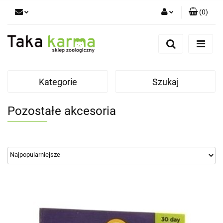
(
0
)
Zaloguj się
Zarejestruj się
Dodaj zgłoszenie
Kategorie
Szukaj
Zgody cookies
Pozostałe akcesoria