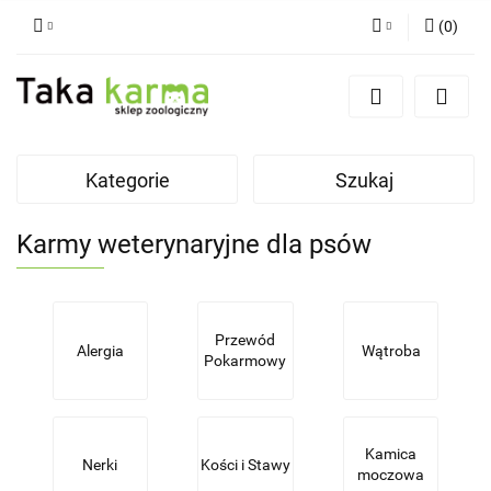
(
0
)
Zaloguj się
Zarejestruj się
Dodaj zgłoszenie
Kategorie
Szukaj
Zgody cookies
Karmy weterynaryjne dla psów
Przewód
Alergia
Wątroba
Pokarmowy
Kamica
Nerki
Kości i Stawy
moczowa