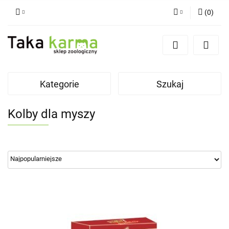
(
0
)
Zaloguj się
Zarejestruj się
Dodaj zgłoszenie
Kategorie
Szukaj
Zgody cookies
Kolby dla myszy