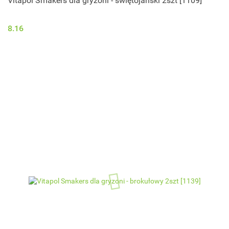
Vitapol Smakers dla gryzoni - świętojański 2szt [1109]
8.16