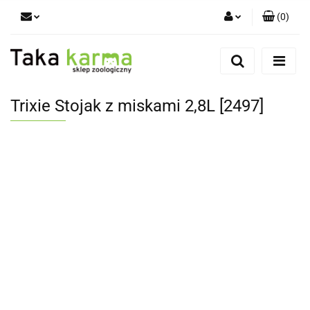
(
0
)
Zaloguj się
Zarejestruj się
Dodaj zgłoszenie
Trixie Stojak z miskami 2,8L [2497]
Zgody cookies