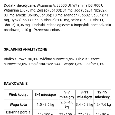
Dodatki dietetyczne: Witamina A: 33500 UI, Witamina D3: 900 UI,
Witamina E: 670 mg, Żelazo (3b103): 31 mg, Jod (3b201, 3b202):
3,1 mg, Miedź (3b405, 3b406): 10 mg, Mangan (3b502, 3b504): 41
mg, Cynk (3b603, 3b605, 3b606): 118 mg, Selen (3b801, 3b811,
3b812): 0,06 mg - Dodatki technologiczne: Klinoptylolit pochodzenia
osadowego: 10 g - Przeciwutleniacze.
SKŁADNIKI ANALITYCZNE
Białko surowe: 36,0% - Włókno surowe: 2,9% - Oleje i tłuszcze
surowe: 23,0% - Popiół surowy: 8,4% - Wapń: 1,3% - Fosfor: 1,1%.
DAWKOWANIE
5-7
8-11
12-15
Wiek kociąt
3-4 miesiące
miesięcy
miesięcy
miesięcy
2.6 - 4.8
Waga kota
1.5 - 3.6 kg
3.4 - 6.3 kg
4.2 - 7.6 kg
kg
Dzienna porcja
69 - 100 g
77 - 109 g
77 - 93 g
64 - 80 g