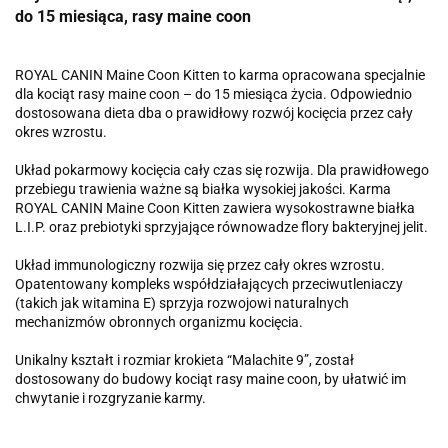
do 15 miesiąca, rasy maine coon
ROYAL CANIN Maine Coon Kitten to karma opracowana specjalnie
dla kociąt rasy maine coon – do 15 miesiąca życia. Odpowiednio
dostosowana dieta dba o prawidłowy rozwój kocięcia przez cały
okres wzrostu.
Układ pokarmowy kocięcia cały czas się rozwija. Dla prawidłowego
przebiegu trawienia ważne są białka wysokiej jakości. Karma
ROYAL CANIN Maine Coon Kitten zawiera wysokostrawne białka
L.I.P. oraz prebiotyki sprzyjające równowadze flory bakteryjnej jelit.
Układ immunologiczny rozwija się przez cały okres wzrostu.
Opatentowany kompleks współdziałających przeciwutleniaczy
(takich jak witamina E) sprzyja rozwojowi naturalnych
mechanizmów obronnych organizmu kocięcia.
Unikalny kształt i rozmiar krokieta “Malachite 9”, został
dostosowany do budowy kociąt rasy maine coon, by ułatwić im
chwytanie i rozgryzanie karmy.