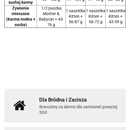
suchej karmy
Żywienie
1/2 puszka
1 saszetka
1 saszetka
1 saszetka
mieszane
Mother &
Kitten +
Kitten +
Kitten +
(Karma mokra +
Babycat + 45-
56-87 g
56-72 g
43-59 g
sucha)
76 g
Dla Bródna i Zacisza
dowozimy za darmo dla zamówień powyżej
50zł