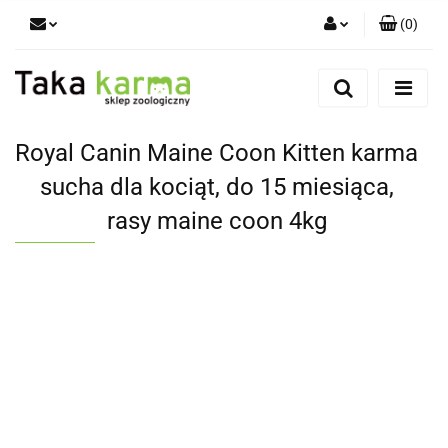
(
0
)
Zaloguj się
Zarejestruj się
Dodaj zgłoszenie
Royal Canin Maine Coon Kitten karma
Zgody cookies
sucha dla kociąt, do 15 miesiąca,
rasy maine coon 4kg