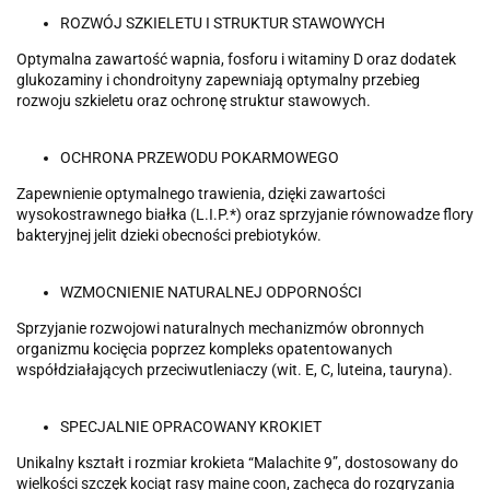
ROZWÓJ SZKIELETU I STRUKTUR STAWOWYCH
Optymalna zawartość wapnia, fosforu i witaminy D oraz dodatek
glukozaminy i chondroityny zapewniają optymalny przebieg
rozwoju szkieletu oraz ochronę struktur stawowych.
OCHRONA PRZEWODU POKARMOWEGO
Zapewnienie optymalnego trawienia, dzięki zawartości
wysokostrawnego białka (L.I.P.*) oraz sprzyjanie równowadze flory
bakteryjnej jelit dzieki obecności prebiotyków.
WZMOCNIENIE NATURALNEJ ODPORNOŚCI
Sprzyjanie rozwojowi naturalnych mechanizmów obronnych
organizmu kocięcia poprzez kompleks opatentowanych
współdziałających przeciwutleniaczy (wit. E, C, luteina, tauryna).
SPECJALNIE OPRACOWANY KROKIET
Unikalny kształt i rozmiar krokieta “Malachite 9”, dostosowany do
wielkości szczęk kociąt rasy maine coon, zachęca do rozgryzania