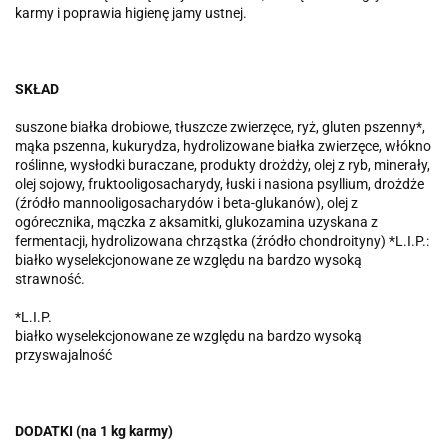
karmy i poprawia higienę jamy ustnej.
SKŁAD
suszone białka drobiowe, tłuszcze zwierzęce, ryż, gluten pszenny*,
mąka pszenna, kukurydza, hydrolizowane białka zwierzęce, włókno
roślinne, wysłodki buraczane, produkty drożdży, olej z ryb, minerały,
olej sojowy, fruktooligosacharydy, łuski i nasiona psyllium, drożdże
(źródło mannooligosacharydów i beta-glukanów), olej z
ogórecznika, mączka z aksamitki, glukozamina uzyskana z
fermentacji, hydrolizowana chrząstka (źródło chondroityny) *L.I.P.:
białko wyselekcjonowane ze względu na bardzo wysoką
strawność.
*L.I.P.
białko wyselekcjonowane ze względu na bardzo wysoką
przyswajalność
DODATKI (na 1 kg karmy)