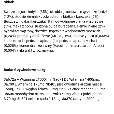
Skład:
Świeże mięso z indyka (35%), skrobia grochowa, mączka ze śledzia
(12%), słodkie ziemniaki, odwodnione białka z kurczaka (9%),
tłuszcz z indyka i kurczaka (8%), odwodnione białka wieprzowe
(5%), mąka z bobu, suszona pulpa buraczana, siemię lniane (2%),
hydrolizat wątroby, drożdże, mączka z wodorostów morskich
(0,24%), produkty drożdżowe (MOS 0,16%), mojave yucca (0,033%),
koncentrat lespedeza capitata (Lespedeza capitata Michx.)
(0,028%), koncentrat żurawiny (Vaccinium macrocarpon Aiton.)
(0,004%), ekstrakt z rozmarynu.
Dodatki żywieniowe na kg:
3a672a A Witamina 21000j.m., 3a671 D3 Witamina 1400j.m.,
3a700 E Witamina 175mg, 3b405 pięciowodny siarczan miedzi
15mg, 3b101 węglan żelaza 30mg, 3b502 tlenek manganu 60mg,
3b605 monohydrat siarczanu cynku 68mg, 3b201 jodek potasu
3,70mg, 3b801 selenin sodu 0,16mg, 3a370 tauryna 2000mg.