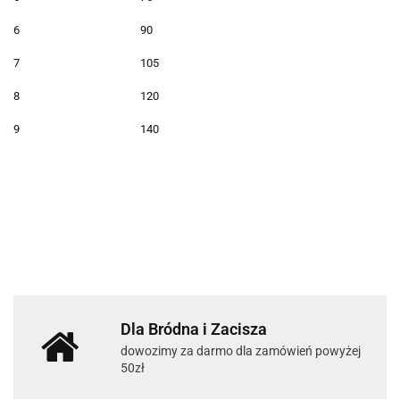
6
90
7
105
8
120
9
140
Dla Bródna i Zacisza
dowozimy za darmo dla zamówień powyżej
50zł