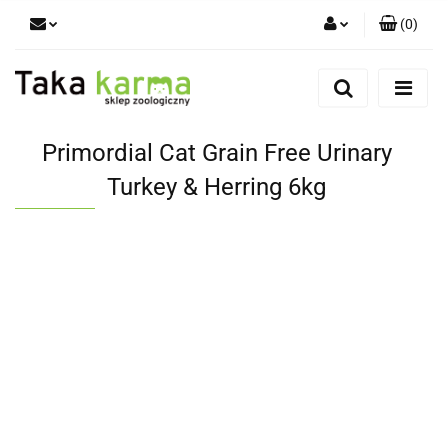
(
0
)
Zaloguj się
Zarejestruj się
Dodaj zgłoszenie
Primordial Cat Grain Free Urinary
Zgody cookies
Turkey & Herring 6kg