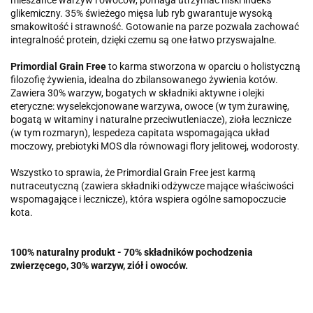
mieszance warzyw i owoców, pomaga utrzymać niski indeks
glikemiczny. 35% świeżego mięsa lub ryb gwarantuje wysoką
smakowitość i strawność. Gotowanie na parze pozwala zachować
integralność protein, dzięki czemu są one łatwo przyswajalne.
Primordial Grain Free
to karma stworzona w oparciu o holistyczną
filozofię żywienia, idealna do zbilansowanego żywienia kotów.
Zawiera 30% warzyw, bogatych w składniki aktywne i olejki
eteryczne: wyselekcjonowane warzywa, owoce (w tym żurawinę,
bogatą w witaminy i naturalne przeciwutleniacze), zioła lecznicze
(w tym rozmaryn), lespedeza capitata wspomagająca układ
moczowy, prebiotyki MOS dla równowagi flory jelitowej, wodorosty.
Wszystko to sprawia, że Primordial Grain Free jest karmą
nutraceutyczną (zawiera składniki odżywcze mające właściwości
wspomagające i lecznicze), która wspiera ogólne samopoczucie
kota.
100% naturalny produkt - 70% składników pochodzenia
zwierzęcego, 30% warzyw, ziół i owoców.