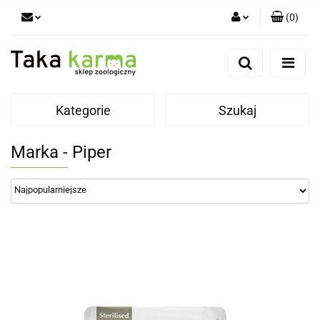
(
0
)
Zaloguj się
Zarejestruj się
Dodaj zgłoszenie
Kategorie
Szukaj
Zgody cookies
Marka - Piper