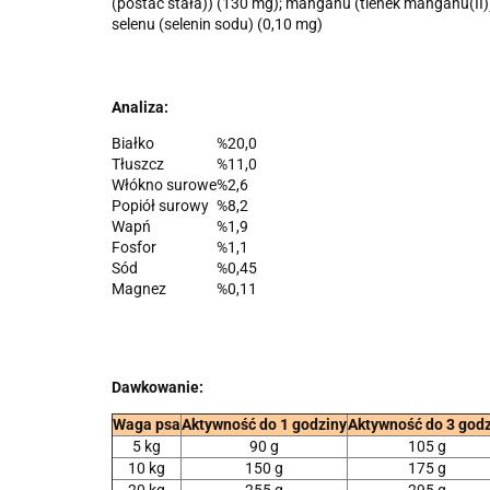
(postać stała)) (130 mg); manganu (tlenek manganu(II)) 
selenu (selenin sodu) (0,10 mg)
Analiza:
Białko
%
20,0
Tłuszcz
%
11,0
Włókno surowe
%
2,6
Popiół surowy
%
8,2
Wapń
%
1,9
Fosfor
%
1,1
Sód
%
0,45
Magnez
%
0,11
Dawkowanie:
Waga psa
Aktywność do 1 godziny
Aktywność do 3 god
5 kg
90 g
105 g
10 kg
150 g
175 g