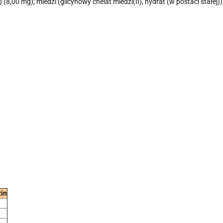
(8,00 mg); miedzi (glicynowy chelat miedzi(II), hydrat (w postaci stałej
zin