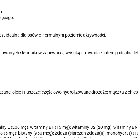
o
rzęcego.
jest idealna dla psów o normalnym poziomie aktywności.
onowanych składników zapewniają wysoką strawność i oferują idealną l
czane; oleje i tłuszcze; częściowo hydrolizowane drożdże; mączka z chle
taminy E (200 mg); witaminy B1 (15 mg); witaminy B2 (20 mg); witaminy B
 (5 mg); biotyny (950 mcg); żelaza (siarczan żelaza(II), monohydrat) (