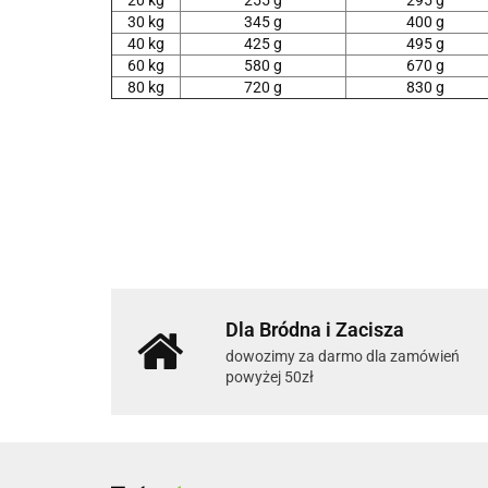
20 kg
255 g
295 g
30 kg
345 g
400 g
40 kg
425 g
495 g
60 kg
580 g
670 g
80 kg
720 g
830 g
Dla Bródna i Zacisza
dowozimy za darmo dla zamówień
powyżej 50zł