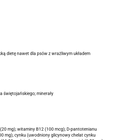
ekką dietę nawet dla psów z wrażliwym układem
ba świętojańskiego; minerały
6 (20 mg); witaminy B12 (100 mcg); D-pantotenianu
100 mg); cynku (uwodniony glicynowy chelat cynku