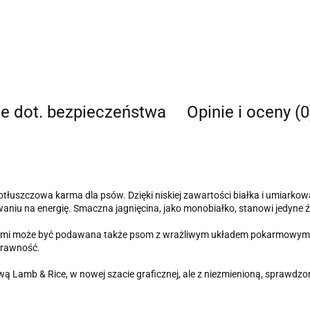
je dot. bezpieczeństwa
Opinie i oceny (0
łuszczowa karma dla psów. Dzięki niskiej zawartości białka i umiarkowan
u na energię. Smaczna jagnięcina, jako monobiałko, stanowi jedyne źró
kami może być podawana także psom z wrażliwym układem pokarmowym, 
trawność.
 Lamb & Rice, w nowej szacie graficznej, ale z niezmienioną, sprawdzo