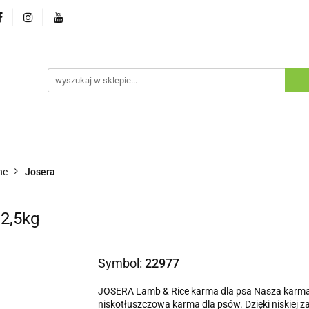
ostawa
Promocje
Nowości
Program lojalnościowy
pie
Dostawa
Promocje
Nowości
Program lojaln
he
Josera
12,5kg
Symbol:
22977
JOSERA Lamb & Rice karma dla psa Nasza karma 
niskotłuszczowa karma dla psów. Dzięki niskiej z