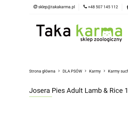
sklep@takakarma.pl
+48 507 145 112
O sklepie
D
Wszystkie kategorie
O skle
Strona główna
DLA PSÓW
Karmy
Karmy suc
Josera Pies Adult Lamb & Rice 