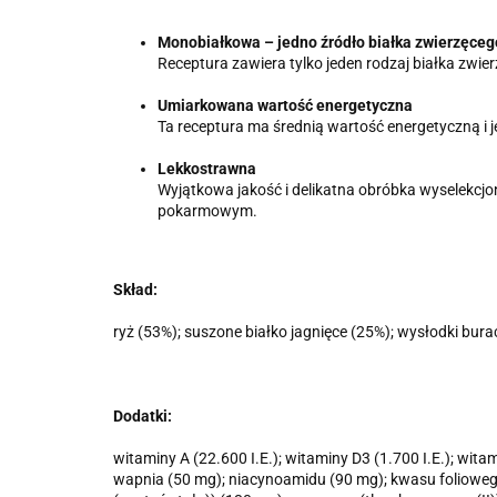
Monobiałkowa – jedno źródło białka zwierzęceg
Receptura zawiera tylko jeden rodzaj białka zwie
Umiarkowana wartość energetyczna
Ta receptura ma średnią wartość energetyczną i 
Lekkostrawna
Wyjątkowa jakość i delikatna obróbka wyselekcj
pokarmowym.
Skład:
ryż (53%); suszone białko jagnięce (25%); wysłodki bura
Dodatki:
witaminy A (22.600 I.E.); witaminy D3 (1.700 I.E.); wi
wapnia (50 mg); niacynoamidu (90 mg); kwasu foliowego