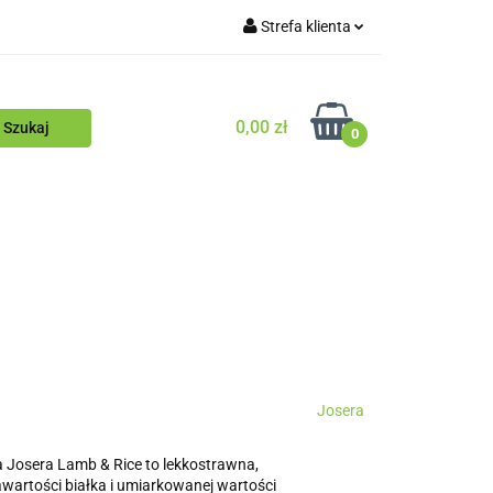
Strefa klienta
Blog
Zaloguj się
Zarejestruj się
0,00 zł
0
Dodaj zgłoszenie
Zgody cookies
ościowy
Blog
Josera
Josera Lamb & Rice to lekkostrawna,
awartości białka i umiarkowanej wartości