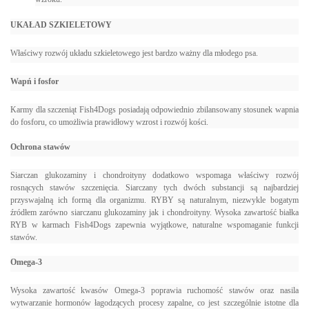
UKAŁAD SZKIELETOWY
Właściwy rozwój układu szkieletowego jest bardzo ważny dla młodego psa.
Wapń i fosfor
Karmy dla szczeniąt Fish4Dogs posiadają odpowiednio zbilansowany stosunek wapnia
do fosforu, co umożliwia prawidłowy wzrost i rozwój kości.
Ochrona stawów
Siarczan glukozaminy i chondroityny dodatkowo wspomaga właściwy rozwój
rosnących stawów szczenięcia. Siarczany tych dwóch substancji są najbardziej
przyswajalną ich formą dla organizmu. RYBY są naturalnym, niezwykle bogatym
źródłem zarówno siarczanu glukozaminy jak i chondroityny. Wysoka zawartość białka
RYB w karmach Fish4Dogs zapewnia wyjątkowe, naturalne wspomaganie funkcji
stawów.
Omega-3
Wysoka zawartość kwasów Omega-3 poprawia ruchomość stawów oraz nasila
wytwarzanie hormonów łagodzących procesy zapalne, co jest szczególnie istotne dla