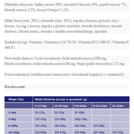
Składniki odżywcze: białko surowe 30%, zawartość tłuszczu 16%, popiół surowy 7%,
błonnik surowy 2,3%, kwasy Omega-3 1,2%
Skład: łosoś (min. 26%), ziemniaki (min. 26%), mączka z łososia, groszek, olej z
łososia, wyciąg z łososia, mączka z glonów morskich, ekstrakt drożdżowy, ekstrakt
słodowy, chlorek potasu, ekstrakt z omułka nowozelandzkiego, spirulina
Dodatki (na kg): Witaminy: Witamina A 24.750 IU; Witamina D3 1.980 IU, Witamina E
440 IU
Pierwiastki śladowe: Cynk (uwodniony chelat aminokwasowy) 660 mg;
Miedź (uwodniony chelat aminokwasowy) 88 mg; Wapń (jodek bezwodny) 2,75 mg
Przeciwutleniacze (stabilizowane rozmarynem i ekstraktami bogatymi w witaminę E)
Dawkowanie: