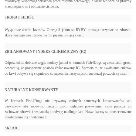
miażdżycy, wspomaga właściwą prace mięśnia sercowego, a także wpływa na procesy
krzepnięcia krwi i obniżenie ciśnienia.
SKÓRA I SIERŚĆ
Wyjątkowe źródło kwasów Omega-3 jakim są RYBY pomaga utrzymać w zdrowiu
skórę naszego psa i zapewnia mu piękną, lśniącą sierść.
ZBILANSOWANY INDEKS GLIKEMICZNY (IG)
Odpowiednio dobrane węglowodany jakimi w karmach Fish4Dogs są ziemniaki i groch
powodują, że pożywienie posiada zbilansowany IG. Sprawia to, że uwalnianie cukrów
do krwi odbywa się stopniowo co zapewnia naszym psom na dłużej poczucie sytości.
NATURALNE KONSERWANTY
W karmach Fish4Dogs nie używamy żadnych sztucznych konserwantów ani
barwników aby zapewnić naszym psom najlepsze pożywienie, które pomoże im
zachować zdrowie i wspaniałą kondycję na długie lata. Nasze karmy są konserwowane
tokoferolami czyli witaminą E.
SKŁAD: