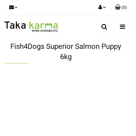
(
0
)
Zaloguj się
Zarejestruj się
Dodaj zgłoszenie
Fish4Dogs Superior Salmon Puppy
Zgody cookies
6kg