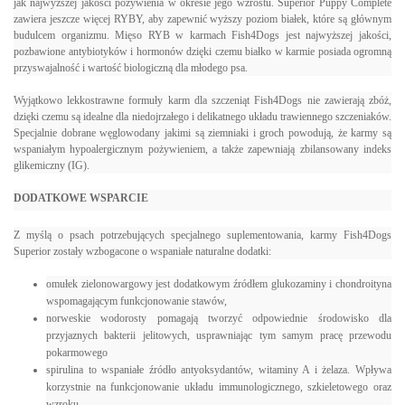
jak najwyższej jakości pożywienia w okresie jego wzrostu. Superior Puppy Complete
zawiera jeszcze więcej RYBY, aby zapewnić wyższy poziom białek, które są głównym
budulcem organizmu. Mięso RYB w karmach Fish4Dogs jest najwyższej jakości,
pozbawione antybiotyków i hormonów dzięki czemu białko w karmie posiada ogromną
przyswajalność i wartość biologiczną dla młodego psa.
Wyjątkowo lekkostrawne formuły karm dla szczeniąt Fish4Dogs nie zawierają zbóż,
dzięki czemu są idealne dla niedojrzałego i delikatnego układu trawiennego szczeniaków.
Specjalnie dobrane węglowodany jakimi są ziemniaki i groch powodują, że karmy są
wspaniałym hypoalergicznym pożywieniem, a także zapewniają zbilansowany indeks
glikemiczny (IG).
DODATKOWE WSPARCIE
Z myślą o psach potrzebujących specjalnego suplementowania, karmy Fish4Dogs
Superior zostały wzbogacone o wspaniałe naturalne dodatki:
omułek zielonowargowy jest dodatkowym źródłem glukozaminy i chondroityna
wspomagającym funkcjonowanie stawów,
norweskie wodorosty pomagają tworzyć odpowiednie środowisko dla
przyjaznych bakterii jelitowych, usprawniając tym samym pracę przewodu
pokarmowego
spirulina to wspaniałe źródło antyoksydantów, witaminy A i żelaza. Wpływa
korzystnie na funkcjonowanie układu immunologicznego, szkieletowego oraz
wzroku.