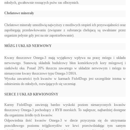
młodych, gwałtownie rosnących psów ras olbrzymich.
Chelatowe minerały
Chelatowe minerały umożliwią najwyższy z możliwych stopień ich przyswajalności oraz
zapobiegają przedawkowaniu (związane z substancja chelujacą są uwalniane przez
organizm jedynie gdy jest na nie zapotrzebowanie).
MÓZG I UKŁAD NERWOWY
Kwasy tłuszczowe Omega-3 mają wyjątkowy wpływa na pracę mózgu i układu
nerwowego. Stanowią składnik budulcowy błon komórkowych kory mózgowej i
siatkówki oka. Ponad 20% tłuszczu zawartego w układzie nerwowym i mózgu to
nienasycone kwasy tłuszczowe typu Omega-3 DHA.
Wysoka zawartości tych kwasów w karmach Fish4Dogs jest szczególnie istotna w
odniesieniu do młodych, rozwijających się szczeniąt.
SERCE I UKŁAD KRWIONOŚNY
Karmy Fish4Dogs zawierają bardzo wyskoki poziom nienasyconych kwasów
tłuszczowy Omega-3 pochodzący z RYB morskich. To najlepsze, najbardziej dostępne
dla organizmu źródło tych kwasów.
Odpowiednia ilość kwasów Omega-3 w diecie przyczynia się do utrzymania
prawidłowego poziomu trójglicerydów we krwi przeciwdziałając tym samym