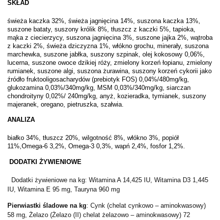
SKŁAD
świeża kaczka 32%, świeża jagnięcina 14%, suszona kaczka 13%,
suszone bataty, suszony królik 8%, tłuszcz z kaczki 5%, tapioka,
mąka z ciecierzycy, suszona jagnięcina 3%, suszone jajka 2%, wątroba
z kaczki 2%, świeża dziczyzna 1%, włókno grochu, minerały, suszona
marchewka, suszone jabłka, suszony szpinak, olej kokosowy 0,06%,
lucerna, suszone owoce dzikiej róży, zmielony korzeń łopianu, zmielony
rumianek, suszone algi, suszona żurawina, suszony korzeń cykorii jako
źródło fruktooligosacharydów (prebiotyk FOS) 0,04%/480mg/kg,
glukozamina 0,03%/340mg/kg, MSM 0,03%/340mg/kg, siarczan
chondroityny 0,02%/ 240mg/kg, anyż, kozieradka, tymianek, suszony
majeranek, oregano, pietruszka, szałwia.
ANALIZA
białko 34%, tłuszcz 20%, wilgotność 8%, włókno 3%, popiół
11%,Omega-6 3,2%, Omega-3 0,3%, wapń 2,4%, fosfor 1,2%.
DODATKI ŻYWIENIOWE
Dodatki żywieniowe na kg: Witamina A 14,425 IU, Witamina D3 1,445
IU, Witamina E 95 mg, Tauryna 960 mg
Pierwiastki śladowe na kg
: Cynk (chelat cynkowo – aminokwasowy)
58 mg, Żelazo (Żelazo (II) chelat żelazowo – aminokwasowy) 72