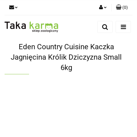
(
0
)
Zaloguj się
Zarejestruj się
Dodaj zgłoszenie
Eden Country Cuisine Kaczka
Zgody cookies
Jagnięcina Królik Dziczyzna Small
6kg