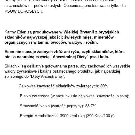
szczeniaków i
psów dorosłych. Obecnie są one kierowane tylko dla
PSÓW DOROSŁYCH.
Karmy Eden są
produkowane w Wielkiej Brytanii z brytyjskich
składników najwyższej jakości: świeżych mięs, minerałów
organicznych i witamin, owoców, warzyw i roślin.
Eden nie stosuje żadnych zbóż ani ryżu, czyli składników, które
nie są naturalną częścią “Ancestralnej Diety” psa i kota.
Składniki są delikatnie gotowana na parze, aby zachować ich wszystkie
walory żywieniowe i balans ostatecznego produktu, jak najbardziej
zbliżonego do “Diety Ancestralnej”.
Całkowita zawartość składników zwierzęcych: 80%
Białko zwierzęce (w stosunku do całkowitej zawartości białka): 9
Strawność białka (wartość pepsyny): 88,7%
Energia Metaboliczna: 3900 kcal / kg (390 Kcal/100 g)