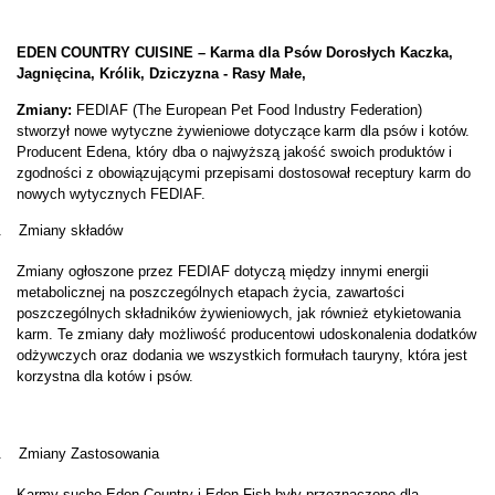
EDEN COUNTRY CUISINE – Karma dla Psów Dorosłych Kaczka,
Jagnięcina, Królik, Dziczyzna - Rasy Małe,
Zmiany:
FEDIAF (The European Pet Food Industry Federation)
stworzył nowe wytyczne żywieniowe dotyczące
karm dla psów i kotów.
Producent Edena, który dba o najwyższą jakość swoich produktów i
zgodności z obowiązującymi przepisami dostosował receptury karm do
nowych wytycznych FEDIAF.
.
Zmiany składów
Zmiany ogłoszone przez FEDIAF dotyczą między innymi energii
metabolicznej na poszczególnych etapach życia, zawartości
poszczególnych składników żywieniowych, jak również etykietowania
karm. Te zmiany dały możliwość producentowi udoskonalenia dodatków
odżywczych oraz dodania we wszystkich formułach tauryny, która jest
korzystna dla kotów i psów.
.
Zmiany Zastosowania
Karmy suche Eden Country i Eden Fish były przeznaczone dla