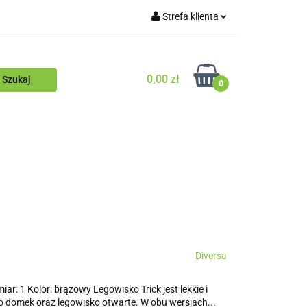
Strefa klienta
Blog
Zaloguj się
Zarejestruj się
0,00 zł
0
Dodaj zgłoszenie
Zgody cookies
ościowy
Blog
Diversa
: 1 Kolor: brązowy Legowisko Trick jest lekkie i
 domek oraz legowisko otwarte. W obu wersjach...