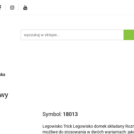
ostawa
Promocje
Nowości
Program lojalnościowy
pie
Dostawa
Promocje
Nowości
Program lojaln
ska
owy
Symbol:
18013
Legowisko Trick Legowisko domek składany Rozmiar
możliwe do stosowania w dwóch wariantach: jako