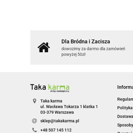
Dla Bródna i Zacisza
dowozimy za darmo dla zamówień
powyżej 50zł
Inform
Regulam
Taka karma
ul. Wacława Tokarza 1 klatka 1
Polityka
03-379 Warszawa
Dostaw
sklep@takakarma.pl
Sposoby
+48 507 145 112