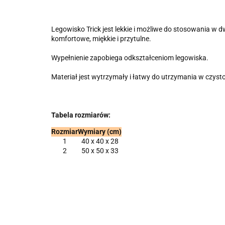
Legowisko Trick jest lekkie i możliwe do stosowania w 
komfortowe, miękkie i przytulne.
Wypełnienie zapobiega odkształceniom legowiska.
Materiał jest wytrzymały i łatwy do utrzymania w czysto
Tabela rozmiarów:
Rozmiar
Wymiary (cm)
1
40 x 40 x 28
2
50 x 50 x 33