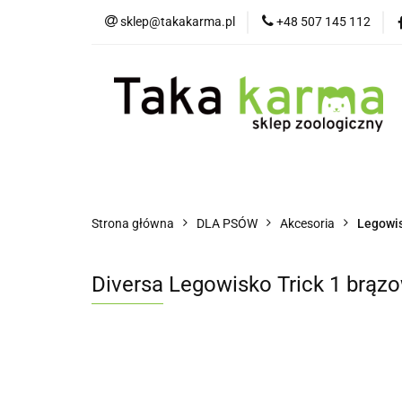
sklep@takakarma.pl
+48 507 145 112
O sklepie
D
Wszystkie kategorie
O skle
Strona główna
DLA PSÓW
Akcesoria
Legowi
Diversa Legowisko Trick 1 brąz