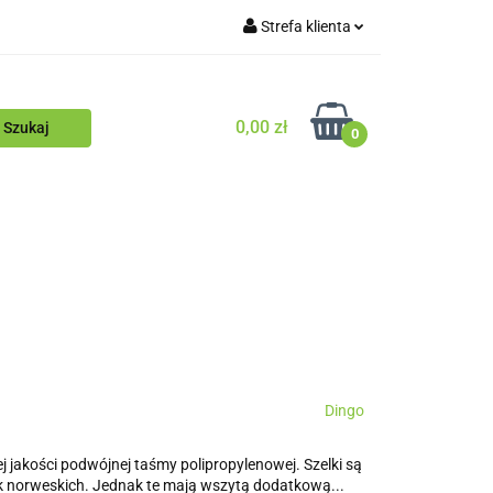
Strefa klienta
Blog
Zaloguj się
Zarejestruj się
0,00 zł
0
Dodaj zgłoszenie
Zgody cookies
ościowy
Blog
Dingo
 jakości podwójnej taśmy polipropylenowej. Szelki są
k norweskich. Jednak te mają wszytą dodatkową...