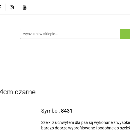
ostawa
Promocje
Nowości
Program lojalnościowy
pie
Dostawa
Promocje
Nowości
Program lojaln
 4cm czarne
Symbol:
8431
Szelki z uchwytem dla psa są wykonane z wysokiej
bardzo dobrze wyprofilowane i podobne do szele