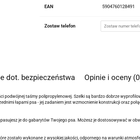
EAN
5904760128491
Zostaw telefon
je dot. bezpieczeństwa
Opinie i oceny (0
ści podwójnej taśmy polipropylenowej. Szelki są bardzo dobrze wyprofil
nimi łapami psa - jej zadaniem jest wzmocnienie konstrukcji oraz połąc
e dopasujesz je do gabarytów Twojego psa. Możesz je dostosowywać w obw
 które zostało wykonane z wysokiej jakości, odpornego na warunki atmos