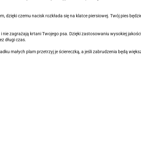
, dzięki czemu nacisk rozkłada się na klatce piersiowej. Twój pies będz
zyję i nie zagrażają krtani Twojego psa. Dzięki zastosowaniu wysokiej jak
ez długi czas.
adku małych plam przetrzyj je ściereczką, a jeśli zabrudzenia będą większ