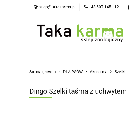
sklep@takakarma.pl
+48 507 145 112
O sklepie
D
Wszystkie kategorie
O skle
Strona główna
DLA PSÓW
Akcesoria
Szelki
Dingo Szelki taśma z uchwytem