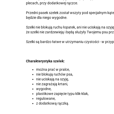
plecach, przy dodatkowej rączce.
Przedni pasek szelek został wszyty pod specjalnym kątem
będzie dla niego wygodne.
Szelki nie blokują ruchu łopatek, ani nie uciskają na s
że szelki nie zardzewieją i będą służyły Twojemu psu prz
Szelki są bardzo łatwe w utrzymaniu czystości - w przyp
Charakterystyka szelek:
można prać w pralce,
nie blokują ruchów psa,
nie uciskają na szyję,
nie zagrażają krtani,
wygodne,
plastikowe zapięcie typu klik-klak,
regulowane,
z dodatkową rączką.