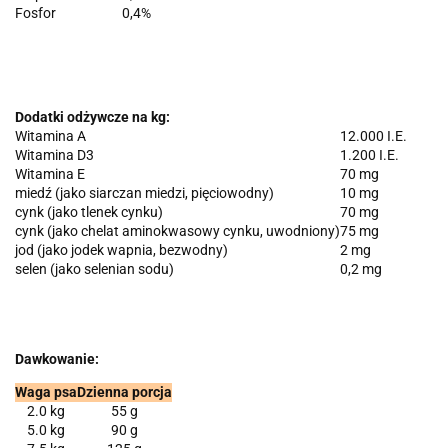
Fosfor
0,4%
Dodatki odżywcze na kg:
Witamina A
12.000 I.E.
Witamina D3
1.200 I.E.
Witamina E
70 mg
miedź (jako siarczan miedzi, pięciowodny)
10 mg
cynk (jako tlenek cynku)
70 mg
cynk (jako chelat aminokwasowy cynku, uwodniony)
75 mg
jod (jako jodek wapnia, bezwodny)
2 mg
selen (jako selenian sodu)
0,2 mg
Dawkowanie:
Waga psa
Dzienna porcja
2.0 kg
55 g
5.0 kg
90 g