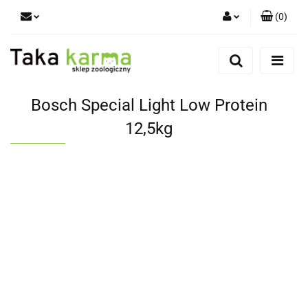
(
0
)
Zaloguj się
Zarejestruj się
Dodaj zgłoszenie
Bosch Special Light Low Protein
Zgody cookies
12,5kg