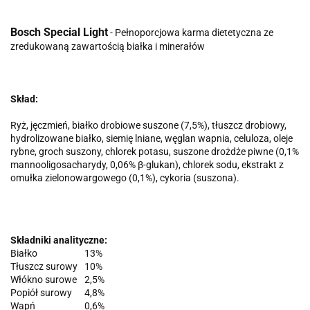
Bosch Special Light
- Pełnoporcjowa karma dietetyczna ze
zredukowaną zawartością białka i minerałów
Skład:
Ryż, jęczmień, białko drobiowe suszone (7,5%), tłuszcz drobiowy,
hydrolizowane białko, siemię lniane, węglan wapnia, celuloza, oleje
rybne, groch suszony, chlorek potasu, suszone drożdże piwne (0,1%
mannooligosacharydy, 0,06% β-glukan), chlorek sodu, ekstrakt z
omułka zielonowargowego (0,1%), cykoria (suszona).
Składniki analityczne:
Białko
13%
Tłuszcz surowy
10%
Włókno surowe
2,5%
Popiół surowy
4,8%
Wapń
0,6%