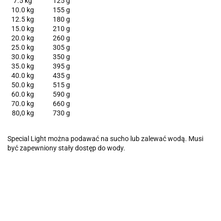
7.5 kg
125 g
10.0 kg
155 g
12.5 kg
180 g
15.0 kg
210 g
20.0 kg
260 g
25.0 kg
305 g
30.0 kg
350 g
35.0 kg
395 g
40.0 kg
435 g
50.0 kg
515 g
60.0 kg
590 g
70.0 kg
660 g
80,0 kg
730 g
Special Light można podawać na sucho lub zalewać wodą. Musi
być zapewniony stały dostęp do wody.