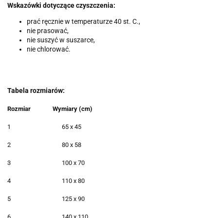
Wskazówki dotyczące czyszczenia:
prać ręcznie w temperaturze 40 st. C.,
nie prasować,
nie suszyć w suszarce,
nie chlorować.
Tabela rozmiarów:
Rozmiar
Wymiary (cm)
1
65 x 45
2
80 x 58
3
100 x 70
4
110 x 80
5
125 x 90
6
140 x 110