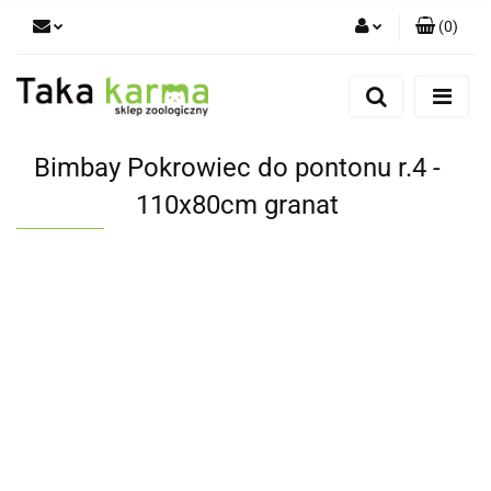
(
0
)
Zaloguj się
Zarejestruj się
Dodaj zgłoszenie
Bimbay Pokrowiec do pontonu r.4 -
Zgody cookies
110x80cm granat