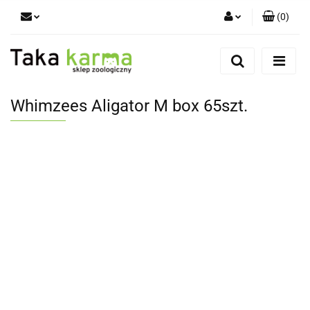
(
0
)
Zaloguj się
Zarejestruj się
Dodaj zgłoszenie
Whimzees Aligator M box 65szt.
Zgody cookies