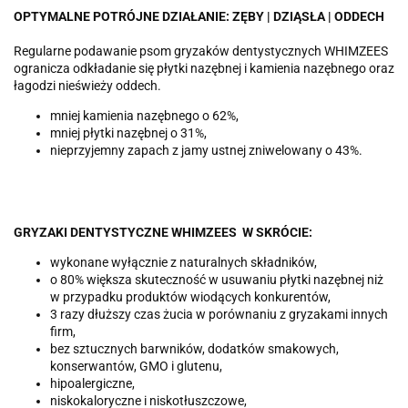
OPTYMALNE POTRÓJNE DZIAŁANIE: ZĘBY | DZIĄSŁA | ODDECH
Regularne podawanie psom gryzaków dentystycznych WHIMZEES
ogranicza odkładanie się płytki nazębnej i kamienia nazębnego oraz
łagodzi nieświeży oddech.
mniej kamienia nazębnego o 62%,
mniej płytki nazębnej o 31%,
nieprzyjemny zapach z jamy ustnej zniwelowany o 43%.
GRYZAKI DENTYSTYCZNE WHIMZEES W SKRÓCIE:
wykonane wyłącznie z naturalnych składników,
o 80% większa skuteczność w usuwaniu płytki nazębnej niż
w przypadku produktów wiodących konkurentów,
3 razy dłuższy czas żucia w porównaniu z gryzakami innych
firm,
bez sztucznych barwników, dodatków smakowych,
konserwantów, GMO i glutenu,
hipoalergiczne,
niskokaloryczne i niskotłuszczowe,