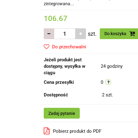
zintegrowana...
106.67
szt.
Do koszyka
Do przechowalni
Jeżeli produkt jest
dostępny, wysyłka w
24 godziny
ciągu
Cena przesyłki
0
Dostępność
2
szt.
Zadaj pytanie
Pobierz produkt do PDF