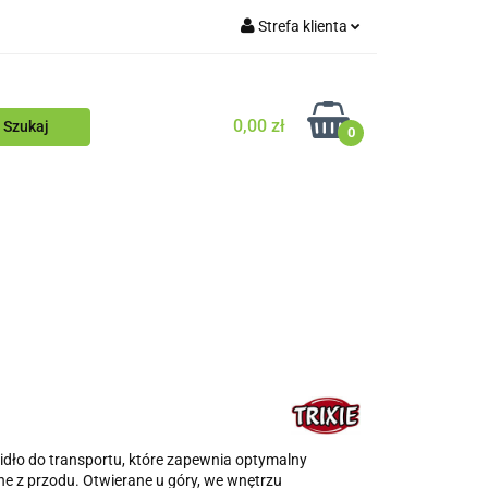
Strefa klienta
Blog
Zaloguj się
Zarejestruj się
0,00 zł
0
Dodaj zgłoszenie
Zgody cookies
ościowy
Blog
sidło do transportu, które zapewnia optymalny
ne z przodu. Otwierane u góry, we wnętrzu