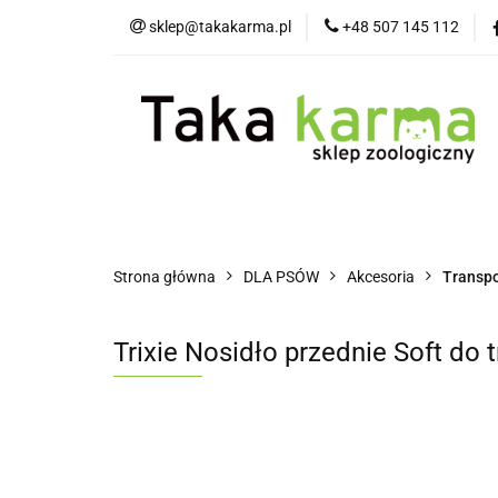
sklep@takakarma.pl
+48 507 145 112
O sklepie
D
Wszystkie kategorie
O skle
Strona główna
DLA PSÓW
Akcesoria
Transpor
Trixie Nosidło przednie Soft do 