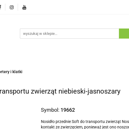
ostawa
Promocje
Nowości
Program lojalnościowy
pie
Dostawa
Promocje
Nowości
Program lojaln
tery i klatki
transportu zwierząt niebieski-jasnoszary
Symbol:
19662
Nosidło przednie Soft do transportu zwierząt No
kontakt ze zwierzęciem, ponieważ jest ono noszo