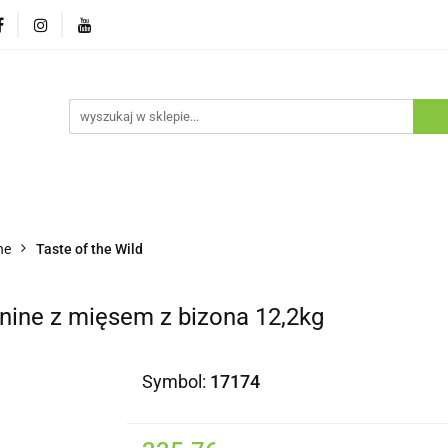
ostawa
Promocje
Nowości
Program lojalnościowy
pie
Dostawa
Promocje
Nowości
Program lojaln
he
Taste of the Wild
anine z mięsem z bizona 12,2kg
Symbol:
17174