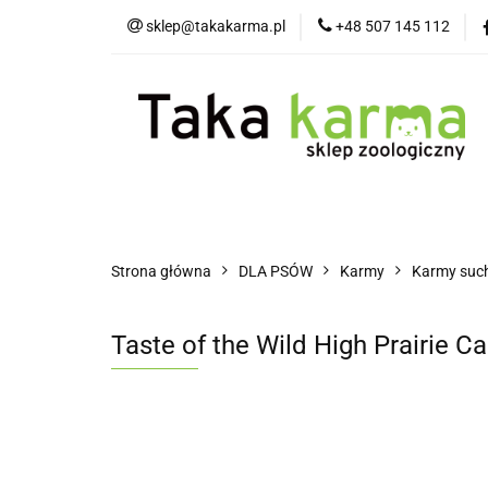
sklep@takakarma.pl
+48 507 145 112
O sklepie
D
Wszystkie kategorie
O skle
Strona główna
DLA PSÓW
Karmy
Karmy suc
Taste of the Wild High Prairie C