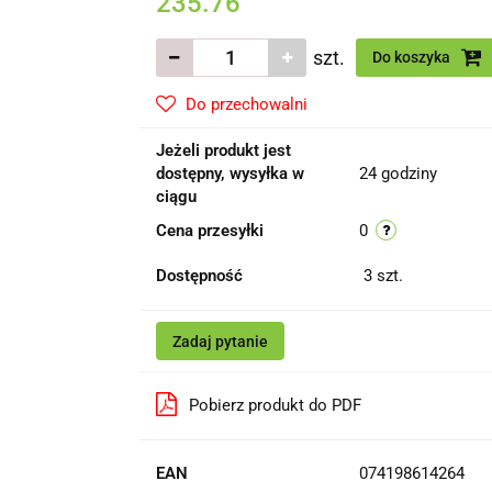
235.76
szt.
Do koszyka
Do przechowalni
Jeżeli produkt jest
dostępny, wysyłka w
24 godziny
ciągu
Cena przesyłki
0
Dostępność
3
szt.
Zadaj pytanie
Pobierz produkt do PDF
EAN
074198614264