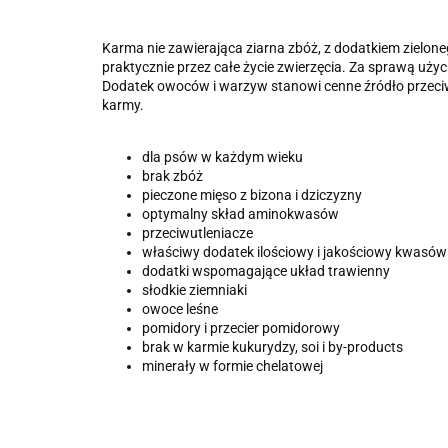
Karma nie zawierająca ziarna zbóż, z dodatkiem zielon
praktycznie przez całe życie zwierzęcia. Za sprawą uży
Dodatek owoców i warzyw stanowi cenne źródło przeciw
karmy.
dla psów w każdym wieku
brak zbóż
pieczone mięso z bizona i dziczyzny
optymalny skład aminokwasów
przeciwutleniacze
właściwy dodatek ilościowy i jakościowy kwasó
dodatki wspomagające układ trawienny
słodkie ziemniaki
owoce leśne
pomidory i przecier pomidorowy
brak w karmie kukurydzy, soi i by-products
minerały w formie chelatowej