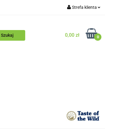
Strefa klienta
Blog
Zaloguj się
Zarejestruj się
0,00 zł
0
Dodaj zgłoszenie
Zgody cookies
ościowy
Blog