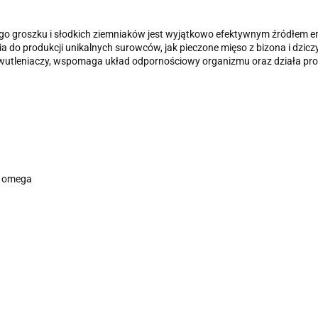
ego groszku i słodkich ziemniaków jest wyjątkowo efektywnym źródłem e
cia do produkcji unikalnych surowców, jak pieczone mięso z bizona i dzi
utleniaczy, wspomaga układ odpornościowy organizmu oraz działa pro zd
w omega