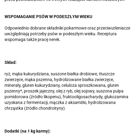
WSPOMAGANIE PSÓW W PODESZŁYM WIEKU
Odpowiednio dobrane składniki pokarmowe oraz przeciwutleniacze
uwzględniają potrzeby psów w podeszłym wieku. Receptura
wspomaga także pracę nerek.
Skład:
ryż, mąka kukurydziana, suszone białka drobiowe, tłuszcze
zwierzęce, mąka pszenna, hydrolizowane białka zwierzęce,
minerały, gluten kukurydziany, celuloza sproszkowana, gluten
pszenny*, proszek jajeczny, olej z ryb, olej sojowy, suszona pulpa
pomidorowa (źródło likopenu), fruktooligosacharydy, glukozamina
uzyskana z fermentacji, mączka z aksamitki, hydrolizowana
chrząstka (źródło chondroityny).
Dodatki (na 1 kg karmy):