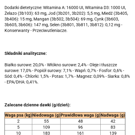
Dodatki dietetyczne: Witamina A: 16000 UI, Witamina D3: 1000 UI,
Żelazo (3b103): 63 mg, Jod (3b201, 3b202): 5,5 mg, Miedź (3b405,
3b406): 15 mg, Mangan (3b502, 3b504): 69 mg, Cynk (3b603,
3b605, 3b606): 147 mg, Selen (3b801, 3b811, 3b812): 0,12 mg -
Konserwanty - Przeciwutleniacze.
Składniki analityczne:
Białko surowe: 20,0% - Włókno surowe: 2,4% - Oleje i tłuszcze
surowe: 17,0% - Popiół surowy: 7,1% - Wapń: 0,7% - Fosfor: 0,6% -
Sód: 0,4% - Chlorki: 1,5% - Potas: 1,7% - Magnez: 0,09% - Siarka: 0,8%
- EPA/DHA: 0,41%.
Zalecane dzienne dawki (g/dzień):
Waga psa (kg)
Niedowaga (g)
Prawidłowa waga (g)
Nadwaga (g)
2
55
48
42
5
109
96
83
10
183
161
139