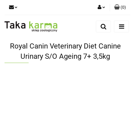
(
0
)
Zaloguj się
Zarejestruj się
Dodaj zgłoszenie
Royal Canin Veterinary Diet Canine
Zgody cookies
Urinary S/O Ageing 7+ 3,5kg