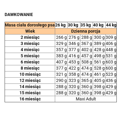
DAWKOWANIE
Masa ciała dorosłego psa
26 kg
30 kg
35 kg
40 kg
44 kg
Wiek
Dzienna porcja
2 miesiąc
266 g
276 g
288 g
300 g
309 g
3 miesiąc
329 g
346 g
367 g
389 g
406 g
4 miesiąc
357 g
377 g
402 g
428 g
448 g
5 miesiąc
383 g
416 g
457 g
498 g
531 g
6 miesiąc
407 g
453 g
508 g
561 g
603 g
8 miesiąc
377 g
422 g
474 g
528 g
600 g
10 miesiąc
321 g
358 g
474 g
461 g
523 g
12 miesiąc
290 g
323 g
365 g
405 g
436 g
14 miesiąc
288 g
320 g
360 g
398 g
429 g
15 miesiąc
288 g
320 g
360 g
398 g
429 g
16 miesiąc
Maxi Adult