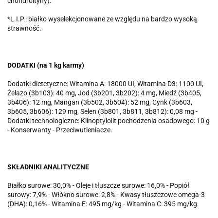
chondroityny).
*L.I.P.: białko wyselekcjonowane ze względu na bardzo wysoką
strawność.
DODATKI (na 1 kg karmy)
Dodatki dietetyczne: Witamina A: 18000 UI, Witamina D3: 1100 UI,
Żelazo (3b103): 40 mg, Jod (3b201, 3b202): 4 mg, Miedź (3b405,
3b406): 12 mg, Mangan (3b502, 3b504): 52 mg, Cynk (3b603,
3b605, 3b606): 129 mg, Selen (3b801, 3b811, 3b812): 0,08 mg -
Dodatki technologiczne: Klinoptylolit pochodzenia osadowego: 10 g
- Konserwanty - Przeciwutleniacze.
SKŁADNIKI ANALITYCZNE
Białko surowe: 30,0% - Oleje i tłuszcze surowe: 16,0% - Popiół
surowy: 7,9% - Włókno surowe: 2,8% - Kwasy tłuszczowe omega-3
(DHA): 0,16% - Witamina E: 495 mg/kg - Witamina C: 395 mg/kg.