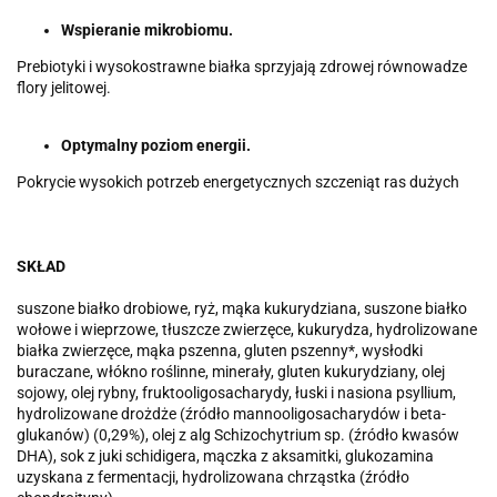
Wspieranie mikrobiomu.
Prebiotyki i wysokostrawne białka sprzyjają zdrowej równowadze
flory jelitowej.
Optymalny poziom energii.
Pokrycie wysokich potrzeb energetycznych szczeniąt ras dużych
SKŁAD
suszone białko drobiowe, ryż, mąka kukurydziana, suszone białko
wołowe i wieprzowe, tłuszcze zwierzęce, kukurydza, hydrolizowane
białka zwierzęce, mąka pszenna, gluten pszenny*, wysłodki
buraczane, włókno roślinne, minerały, gluten kukurydziany, olej
sojowy, olej rybny, fruktooligosacharydy, łuski i nasiona psyllium,
hydrolizowane drożdże (źródło mannooligosacharydów i beta-
glukanów) (0,29%), olej z alg Schizochytrium sp. (źródło kwasów
DHA), sok z juki schidigera, mączka z aksamitki, glukozamina
uzyskana z fermentacji, hydrolizowana chrząstka (źródło