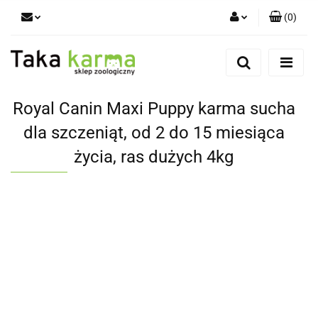
(
0
)
Zaloguj się
Zarejestruj się
Dodaj zgłoszenie
Royal Canin Maxi Puppy karma sucha
Zgody cookies
dla szczeniąt, od 2 do 15 miesiąca
życia, ras dużych 4kg