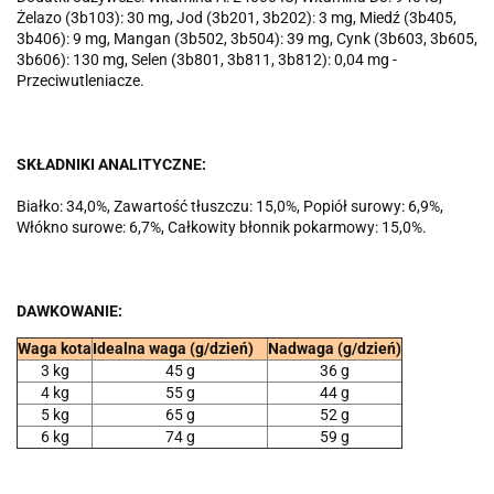
Żelazo (3b103): 30 mg, Jod (3b201, 3b202): 3 mg, Miedź (3b405,
3b406): 9 mg, Mangan (3b502, 3b504): 39 mg, Cynk (3b603, 3b605,
3b606): 130 mg, Selen (3b801, 3b811, 3b812): 0,04 mg -
Przeciwutleniacze.
SKŁADNIKI ANALITYCZNE:
Białko: 34,0%, Zawartość tłuszczu: 15,0%, Popiół surowy: 6,9%,
Włókno surowe: 6,7%, Całkowity błonnik pokarmowy: 15,0%.
DAWKOWANIE:
Waga kota
Idealna waga (g/dzień)
Nadwaga (g/dzień)
3 kg
45 g
36 g
4 kg
55 g
44 g
5 kg
65 g
52 g
6 kg
74 g
59 g