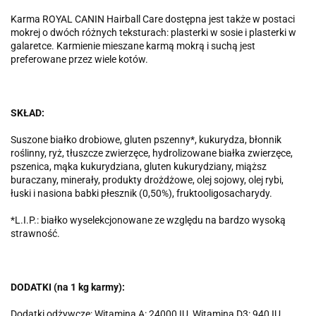
Karma ROYAL CANIN Hairball Care dostępna jest także w postaci
mokrej o dwóch różnych teksturach: plasterki w sosie i plasterki w
galaretce. Karmienie mieszane karmą mokrą i suchą jest
preferowane przez wiele kotów.
SKŁAD:
Suszone białko drobiowe, gluten pszenny*, kukurydza, błonnik
roślinny, ryż, tłuszcze zwierzęce, hydrolizowane białka zwierzęce,
pszenica, mąka kukurydziana, gluten kukurydziany, miąższ
buraczany, minerały, produkty drożdżowe, olej sojowy, olej rybi,
łuski i nasiona babki płesznik (0,50%), fruktooligosacharydy.
*L.I.P.: białko wyselekcjonowane ze względu na bardzo wysoką
strawność.
DODATKI (na 1 kg karmy):
Dodatki odżywcze: Witamina A: 24000 IU, Witamina D3: 940 IU,