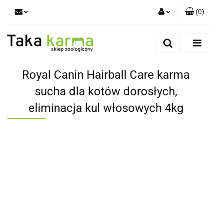
(
0
)
Zaloguj się
Zarejestruj się
Dodaj zgłoszenie
Royal Canin Hairball Care karma
Zgody cookies
sucha dla kotów dorosłych,
eliminacja kul włosowych 4kg