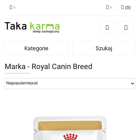
(
0
)
Zaloguj się
Zarejestruj się
Dodaj zgłoszenie
Kategorie
Szukaj
Zgody cookies
Marka - Royal Canin Breed