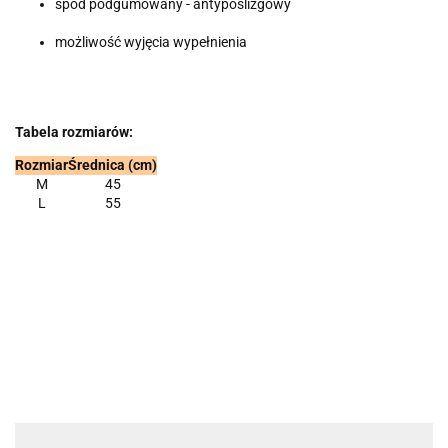
spód podgumowany - antypoślizgowy
możliwość wyjęcia wypełnienia
Tabela rozmiarów:
Rozmiar
Średnica (cm)
M
45
L
55