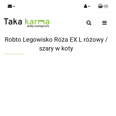
(
0
)
Zaloguj się
Zarejestruj się
Dodaj zgłoszenie
Robto Legowisko Róża EX L różowy /
Zgody cookies
szary w koty