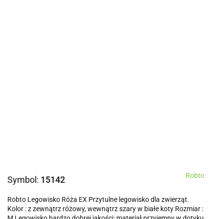
Robto
Symbol:
15142
Robto Legowisko Róża EX Przytulne legowisko dla zwierząt.
Kolor : z zewnątrz różowy, wewnątrz szary w białe koty Rozmiar :
M Legowisko bardzo dobrej jakości: materiał przyjemny w dotyku