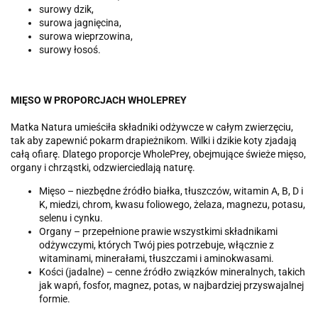
surowy dzik,
surowa jagnięcina,
surowa wieprzowina,
surowy łosoś.
MIĘSO W PROPORCJACH WHOLEPREY
Matka Natura umieściła składniki odżywcze w całym zwierzęciu,
tak aby zapewnić pokarm drapieżnikom. Wilki i dzikie koty zjadają
całą ofiarę. Dlatego proporcje WholePrey, obejmujące świeże mięso,
organy i chrząstki, odzwierciedlają naturę.
Mięso – niezbędne źródło białka, tłuszczów, witamin A, B, D i
K, miedzi, chrom, kwasu foliowego, żelaza, magnezu, potasu,
selenu i cynku.
Organy – przepełnione prawie wszystkimi składnikami
odżywczymi, których Twój pies potrzebuje, włącznie z
witaminami, minerałami, tłuszczami i aminokwasami.
Kości (jadalne) – cenne źródło związków mineralnych, takich
jak wapń, fosfor, magnez, potas, w najbardziej przyswajalnej
formie.