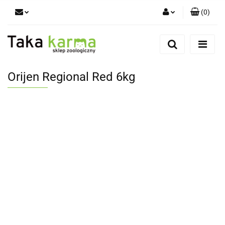
(
0
)
Zaloguj się
Zarejestruj się
Dodaj zgłoszenie
Orijen Regional Red 6kg
Zgody cookies