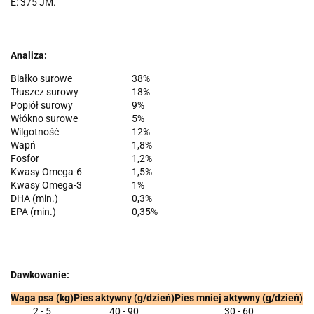
E: 375 JM.
Analiza:
Białko surowe
38%
Tłuszcz surowy
18%
Popiół surowy
9%
Włókno surowe
5%
Wilgotność
12%
Wapń
1,8%
Fosfor
1,2%
Kwasy Omega-6
1,5%
Kwasy Omega-3
1%
DHA (min.)
0,3%
EPA (min.)
0,35%
Dawkowanie:
Waga psa (kg)
Pies aktywny (g/dzień)
Pies mniej aktywny (g/dzień)
2 - 5
40 - 90
30 - 60