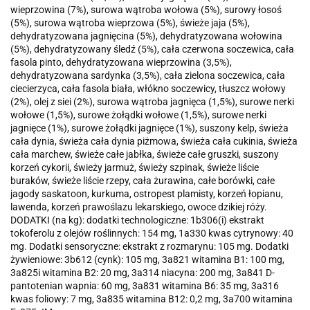
wieprzowina (7%), surowa wątroba wołowa (5%), surowy łosoś
(5%), surowa wątroba wieprzowa (5%), świeże jaja (5%),
dehydratyzowana jagnięcina (5%), dehydratyzowana wołowina
(5%), dehydratyzowany śledź (5%), cała czerwona soczewica, cała
fasola pinto, dehydratyzowana wieprzowina (3,5%),
dehydratyzowana sardynka (3,5%), cała zielona soczewica, cała
ciecierzyca, cała fasola biała, włókno soczewicy, tłuszcz wołowy
(2%), olej z siei (2%), surowa wątroba jagnięca (1,5%), surowe nerki
wołowe (1,5%), surowe żołądki wołowe (1,5%), surowe nerki
jagnięce (1%), surowe żołądki jagnięce (1%), suszony kelp, świeża
cała dynia, świeża cała dynia piżmowa, świeża cała cukinia, świeża
cała marchew, świeże całe jabłka, świeże całe gruszki, suszony
korzeń cykorii, świeży jarmuż, świeży szpinak, świeże liście
buraków, świeże liście rzepy, cała żurawina, całe borówki, całe
jagody saskatoon, kurkuma, ostropest plamisty, korzeń łopianu,
lawenda, korzeń prawoślazu lekarskiego, owoce dzikiej róży.
DODATKI (na kg): dodatki technologiczne: 1b306(i) ekstrakt
tokoferolu z olejów roślinnych: 154 mg, 1a330 kwas cytrynowy: 40
mg. Dodatki sensoryczne: ekstrakt z rozmarynu: 105 mg. Dodatki
żywieniowe: 3b612 (cynk): 105 mg, 3a821 witamina B1: 100 mg,
3a825i witamina B2: 20 mg, 3a314 niacyna: 200 mg, 3a841 D-
pantotenian wapnia: 60 mg, 3a831 witamina B6: 35 mg, 3a316
kwas foliowy: 7 mg, 3a835 witamina B12: 0,2 mg, 3a700 witamina