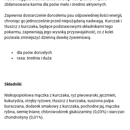
zbilansowana karma dla psów mało i średnio aktywnych.
Zapewnia dostarczenie dorosłemu psu odpowiedniej ilości energii,
chroniąc go jednocześnie przed niepożądaną nadwagą. Kurczak i
tłuszcz z kurczaka, będące podstawowymi składnikami tego
pokarmu, zapewniają jego wysoką przyswajalność, co z kolei
pozwala zmniejszyć dzienną dawkę żywieniową.
dla psów dorosłych
rasa: średnia i duża
Składniki
:
Niskopopiołowa mączka z kurczaka, ryż piwowarski, jęczmień,
kukurydza, otręby ryżowe, tłuszcz z kurczaka, suszona pulpa
buraczana, dodatek smakowy z kurczaka, pochodne jaj, mączka
rybna, siemię lniane, chlorowodorek glukozaminy (0,03%) i siarczan
chondroityny (0,01%).