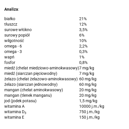
Analiza
:
białko
21%
tłuszcz
12%
surowe włókno
3,5%
surowy popiół
6%
wilgotność
10%
omega - 6
2,2%
omega - 3
0,3%
wapń
1%
fosfor
0,8%
miedź (chelat miedziowo-aminokwasowy)
7 mg/kg
miedź (siarczan pięciowodny)
7 mg/kg
żelazo (chelat żelazowo-aminokwasowy)
60 mg/kg
żelazo (siarczan jednowodny)
60 mg/kg
mangan (chelat aminokwasowy)
20 mg/kg
mangan (tlenek manganu)
20 mg/kg
jod (jodek potasu)
1,5 mg/kg
witamina A
10000 j.m./kg
witamina D
750 j.m./kg
3
witamina E
150 j.m./kg