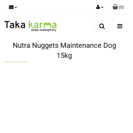
(
0
)
Zaloguj się
Zarejestruj się
Dodaj zgłoszenie
Nutra Nuggets Maintenance Dog
Zgody cookies
15kg