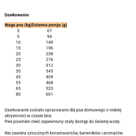
Dawkowanie
:
Waga psa (kg)
Dzienna porcja (g)
3
67
5
94
10
149
15
196
20
238
25
276
30
312
35
345
45
409
55
468
65
523
80
601
Dawkowanie zostało opracowane dla psa domowego o niskiej
aktywności w czasie lata.
Pies powinien mieć zapewniony stały dostęp do świeżej wody.
Nie zawiera sztucznych konserwantów, barwników i aromatów.