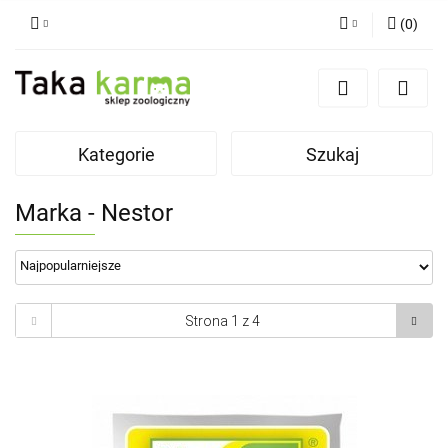
(
0
)
Zaloguj się
Zarejestruj się
Dodaj zgłoszenie
Kategorie
Szukaj
Zgody cookies
Marka - Nestor