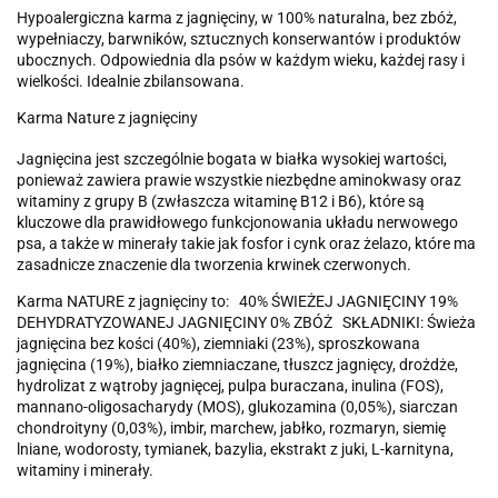
Hypoalergiczna karma z jagnięciny, w 100% naturalna, bez zbóż,
wypełniaczy, barwników, sztucznych konserwantów i produktów
ubocznych. Odpowiednia dla psów w każdym wieku, każdej rasy i
wielkości. Idealnie zbilansowana.
Karma Nature z jagnięciny
Jagnięcina jest szczególnie bogata w białka wysokiej wartości,
ponieważ zawiera prawie wszystkie niezbędne aminokwasy oraz
witaminy z grupy B (zwłaszcza witaminę B12 i B6), które są
kluczowe dla prawidłowego funkcjonowania układu nerwowego
psa, a także w minerały takie jak fosfor i cynk oraz żelazo, które ma
zasadnicze znaczenie dla tworzenia krwinek czerwonych.
Karma NATURE z jagnięciny to:
40% ŚWIEŻEJ JAGNIĘCINY 19%
DEHYDRATYZOWANEJ JAGNIĘCINY 0% ZBÓŻ
SKŁADNIKI: Świeża
jagnięcina bez kości (40%), ziemniaki (23%), sproszkowana
jagnięcina (19%), białko ziemniaczane, tłuszcz jagnięcy, drożdże,
hydrolizat z wątroby jagnięcej, pulpa buraczana, inulina (FOS),
mannano-oligosacharydy (MOS), glukozamina (0,05%), siarczan
chondroityny (0,03%), imbir, marchew, jabłko, rozmaryn, siemię
lniane, wodorosty, tymianek, bazylia, ekstrakt z juki, L-karnityna,
witaminy i minerały.