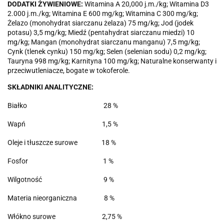
DODATKI ŻYWIENIOWE:
Witamina A 20,000 j.m./kg; Witamina D3
2.000 j.m./kg; Witamina E 600 mg/kg; Witamina C 300 mg/kg;
Żelazo (monohydrat siarczanu żelaza) 75 mg/kg; Jod (jodek
potasu) 3,5 mg/kg; Miedź (pentahydrat siarczanu miedzi) 10
mg/kg; Mangan (monohydrat siarczanu manganu) 7,5 mg/kg;
Cynk (tlenek cynku) 150 mg/kg; Selen (selenian sodu) 0,2 mg/kg;
Tauryna 998 mg/kg; Karnityna 100 mg/kg; Naturalne konserwanty i
przeciwutleniacze, bogate w tokoferole.
SKŁADNIKI ANALITYCZNE:
Białko
28 %
Wapń
1,5 %
Oleje i tłuszcze surowe
18 %
Fosfor
1 %
Wilgotność
9 %
Materia nieorganiczna
8 %
Włókno surowe
2,75 %