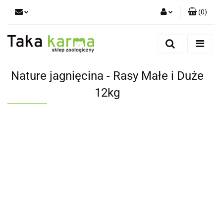
(
0
)
Zaloguj się
Zarejestruj się
Dodaj zgłoszenie
Nature jagnięcina - Rasy Małe i Duże
Zgody cookies
12kg