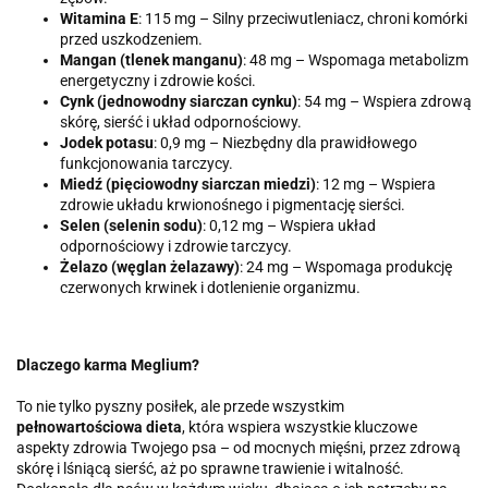
Witamina E
: 115 mg – Silny przeciwutleniacz, chroni komórki
przed uszkodzeniem.
Mangan (tlenek manganu)
: 48 mg – Wspomaga metabolizm
energetyczny i zdrowie kości.
Cynk (jednowodny siarczan cynku)
: 54 mg – Wspiera zdrową
skórę, sierść i układ odpornościowy.
Jodek potasu
: 0,9 mg – Niezbędny dla prawidłowego
funkcjonowania tarczycy.
Miedź (pięciowodny siarczan miedzi)
: 12 mg – Wspiera
zdrowie układu krwionośnego i pigmentację sierści.
Selen (selenin sodu)
: 0,12 mg – Wspiera układ
odpornościowy i zdrowie tarczycy.
Żelazo (węglan żelazawy)
: 24 mg – Wspomaga produkcję
czerwonych krwinek i dotlenienie organizmu.
Dlaczego karma Meglium?
To nie tylko pyszny posiłek, ale przede wszystkim
pełnowartościowa dieta
, która wspiera wszystkie kluczowe
aspekty zdrowia Twojego psa – od mocnych mięśni, przez zdrową
skórę i lśniącą sierść, aż po sprawne trawienie i witalność.