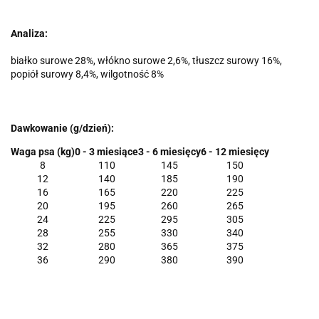
Analiza:
białko surowe 28%, włókno surowe 2,6%, tłuszcz surowy 16%,
popiół surowy 8,4%, wilgotność 8%
Dawkowanie (g/dzień):
Waga psa (kg)
0 - 3 miesiące
3 - 6 miesięcy
6 - 12 miesięcy
8
110
145
150
12
140
185
190
16
165
220
225
20
195
260
265
24
225
295
305
28
255
330
340
32
280
365
375
36
290
380
390