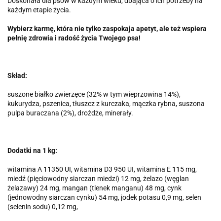
Doskonała dla psów w każdym wieku, dbająca o ich potrzeby na
każdym etapie życia.
Wybierz karmę, która nie tylko zaspokaja apetyt, ale też wspiera
pełnię zdrowia i radość życia Twojego psa!
Skład:
suszone białko zwierzęce (32% w tym wieprzowina 14%),
kukurydza, pszenica, tłuszcz z kurczaka, mączka rybna, suszona
pulpa buraczana (2%), drożdże, minerały.
Dodatki na 1 kg:
witamina A 11350 UI, witamina D3 950 UI, witamina E 115 mg,
miedź (pięciowodny siarczan miedzi) 12 mg, żelazo (węglan
żelazawy) 24 mg, mangan (tlenek manganu) 48 mg, cynk
(jednowodny siarczan cynku) 54 mg, jodek potasu 0,9 mg, selen
(selenin sodu) 0,12 mg,