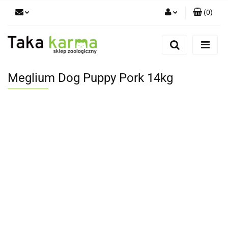
(
0
)
Zaloguj się
Zarejestruj się
Dodaj zgłoszenie
Meglium Dog Puppy Pork 14kg
Zgody cookies