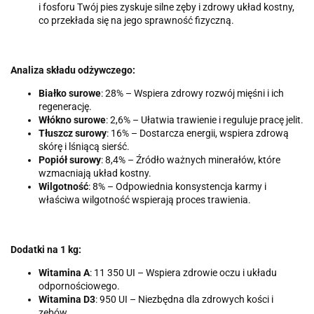
i fosforu Twój pies zyskuje silne zęby i zdrowy układ kostny,
co przekłada się na jego sprawność fizyczną.
Analiza składu odżywczego:
Białko surowe
: 28% – Wspiera zdrowy rozwój mięśni i ich
regenerację.
Włókno surowe
: 2,6% – Ułatwia trawienie i reguluje pracę jelit.
Tłuszcz surowy
: 16% – Dostarcza energii, wspiera zdrową
skórę i lśniącą sierść.
Popiół surowy
: 8,4% – Źródło ważnych minerałów, które
wzmacniają układ kostny.
Wilgotność
: 8% – Odpowiednia konsystencja karmy i
właściwa wilgotność wspierają proces trawienia.
Dodatki na 1 kg:
Witamina A
: 11 350 UI – Wspiera zdrowie oczu i układu
odpornościowego.
Witamina D3
: 950 UI – Niezbędna dla zdrowych kości i
zębów.