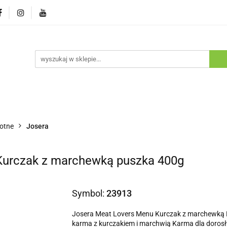
ostawa
Promocje
Nowości
Program lojalnościowy
pie
Dostawa
Promocje
Nowości
Program lojaln
otne
Josera
Kurczak z marchewką puszka 400g
Symbol:
23913
Josera Meat Lovers Menu Kurczak z marchewką P
karma z kurczakiem i marchwią Karma dla dorosły