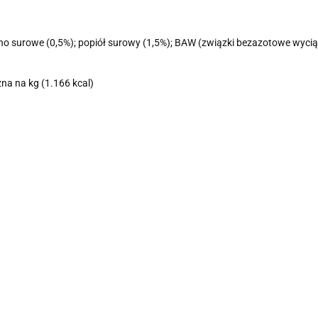
no surowe (0,5%); popiół surowy (1,5%); BAW (związki bezazotowe wycią
na na kg (1.166 kcal)