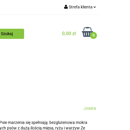
Strefa klienta
Blog
Zaloguj się
Zarejestruj się
0,00 zł
0
Dodaj zgłoszenie
Zgody cookies
ościowy
Blog
Josera
sie marzenia się spełniają: bezglutenowa mokra
ch psów z dużą ilością mięsa, ryżu i warzyw Ze