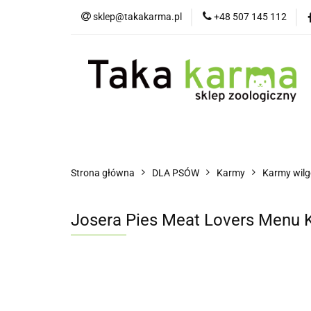
sklep@takakarma.pl
+48 507 145 112
O sklepie
D
Wszystkie kategorie
O skle
Strona główna
DLA PSÓW
Karmy
Karmy wilg
Josera Pies Meat Lovers Menu 