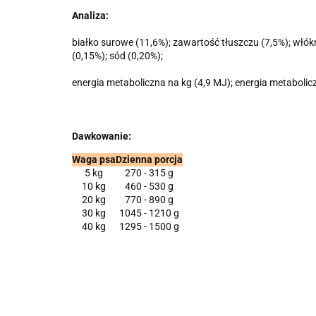
Analiza:
białko surowe (11,6%); zawartość tłuszczu (7,5%); włók
(0,15%); sód (0,20%);
energia metaboliczna na kg (4,9 MJ); energia metabolicz
Dawkowanie:
Waga psa
Dzienna porcja
5 kg
270 - 315 g
10 kg
460 - 530 g
20 kg
770 - 890 g
30 kg
1045 - 1210 g
40 kg
1295 - 1500 g