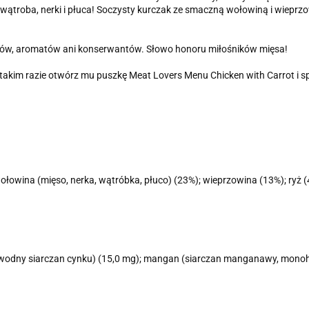
wątroba, nerki i płuca! Soczysty kurczak ze smaczną wołowiną i wieprzo
ików, aromatów ani konserwantów. Słowo honoru miłośników mięsa!
takim razie otwórz mu puszkę Meat Lovers Menu Chicken with Carrot i sp
ołowina (mięso, nerka, wątróbka, płuco) (23%); wieprzowina (13%); ryż 
nowodny siarczan cynku) (15,0 mg); mangan (siarczan manganawy, monoh