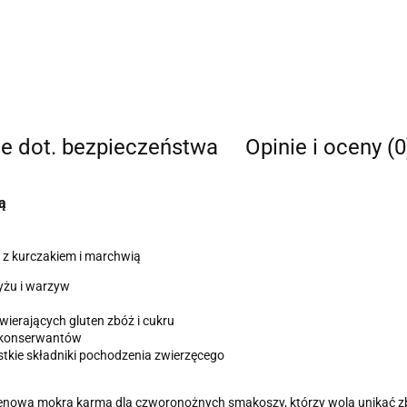
je dot. bezpieczeństwa
Opinie i oceny (0
ą
 z kurczakiem i marchwią
ryżu i warzyw
ierających gluten zbóż i cukru
 konserwantów
tkie składniki pochodzenia zwierzęcego
enowa mokra karma dla czworonożnych smakoszy, którzy wolą unikać zbę