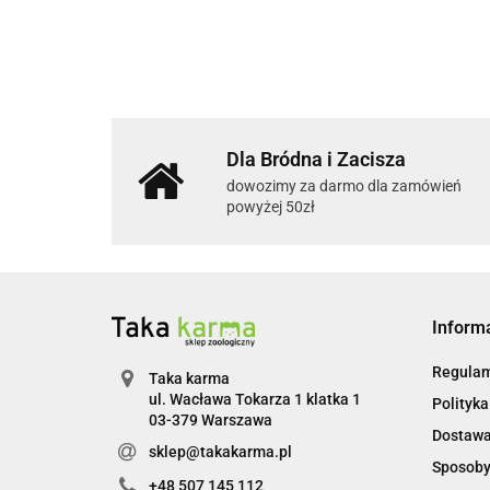
Dla Bródna i Zacisza
dowozimy za darmo dla zamówień
powyżej 50zł
Inform
Regulam
Taka karma
ul. Wacława Tokarza 1 klatka 1
Polityka
03-379 Warszawa
Dostaw
sklep@takakarma.pl
Sposoby
+48 507 145 112