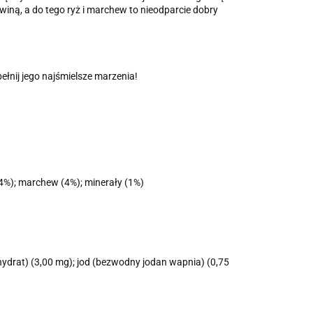
winą, a do tego ryż i marchew to nieodparcie dobry
ełnij jego najśmielsze marzenia!
(4%); marchew (4%); minerały (1%)
ydrat) (3,00 mg); jod (bezwodny jodan wapnia) (0,75