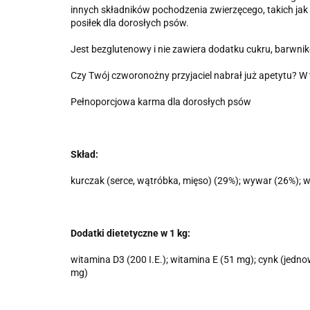
innych składników pochodzenia zwierzęcego, takich jak 
posiłek dla dorosłych psów.
Jest bezglutenowy i nie zawiera dodatku cukru, barwn
Czy Twój czworonożny przyjaciel nabrał już apetytu? W 
Pełnoporcjowa karma dla dorosłych psów
Skład:
kurczak (serce, wątróbka, mięso) (29%); wywar (26%); w
Dodatki dietetyczne w 1 kg:
witamina D3 (200 I.E.); witamina E (51 mg); cynk (jed
mg)