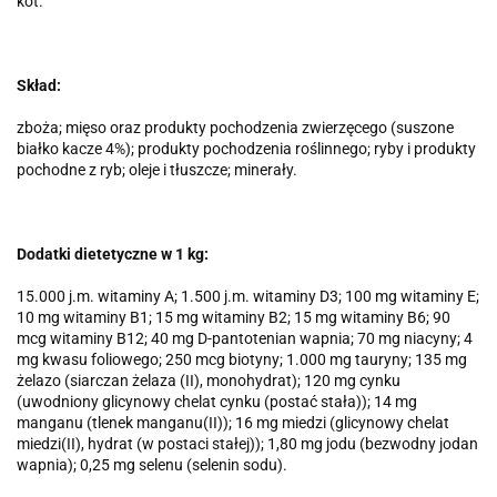
kot.
Skład:
zboża; mięso oraz produkty pochodzenia zwierzęcego (suszone
białko kacze 4%); produkty pochodzenia roślinnego; ryby i produkty
pochodne z ryb; oleje i tłuszcze; minerały.
Dodatki dietetyczne w 1 kg:
15.000 j.m. witaminy A; 1.500 j.m. witaminy D3; 100 mg witaminy E;
10 mg witaminy B1; 15 mg witaminy B2; 15 mg witaminy B6; 90
mcg witaminy B12; 40 mg D-pantotenian wapnia; 70 mg niacyny; 4
mg kwasu foliowego; 250 mcg biotyny; 1.000 mg tauryny; 135 mg
żelazo (siarczan żelaza (II), monohydrat); 120 mg cynku
(uwodniony glicynowy chelat cynku (postać stała)); 14 mg
manganu (tlenek manganu(II)); 16 mg miedzi (glicynowy chelat
miedzi(II), hydrat (w postaci stałej)); 1,80 mg jodu (bezwodny jodan
wapnia); 0,25 mg selenu (selenin sodu).