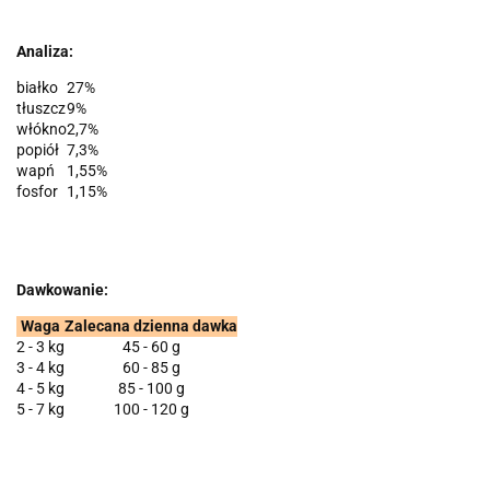
Analiza:
białko
27%
tłuszcz
9%
włókno
2,7%
popiół
7,3%
wapń
1,55%
fosfor
1,15%
Dawkowanie:
Waga
Zalecana dzienna dawka
2 - 3 kg
45 - 60 g
3 - 4 kg
60 - 85 g
4 - 5 kg
85 - 100 g
5 - 7 kg
100 - 120 g