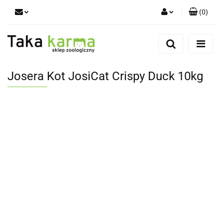
(
0
)
Zaloguj się
Zarejestruj się
Dodaj zgłoszenie
Josera Kot JosiCat Crispy Duck 10kg
Zgody cookies