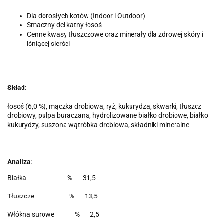
Dla dorosłych kotów (Indoor i Outdoor)
Smaczny delikatny łosoś
Cenne kwasy tłuszczowe oraz minerały dla zdrowej skóry i
lśniącej sierści
Skład:
łosoś (6,0 %), mączka drobiowa, ryż, kukurydza, skwarki, tłuszcz
drobiowy, pulpa buraczana, hydrolizowane białko drobiowe, białko
kukurydzy, suszona wątróbka drobiowa, składniki mineralne
Analiza
:
Białka % 31,5
Tłuszcze % 13,5
Włókna surowe % 2,5