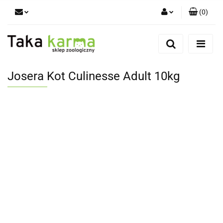
(
0
)
Zaloguj się
Zarejestruj się
Dodaj zgłoszenie
Josera Kot Culinesse Adult 10kg
Zgody cookies