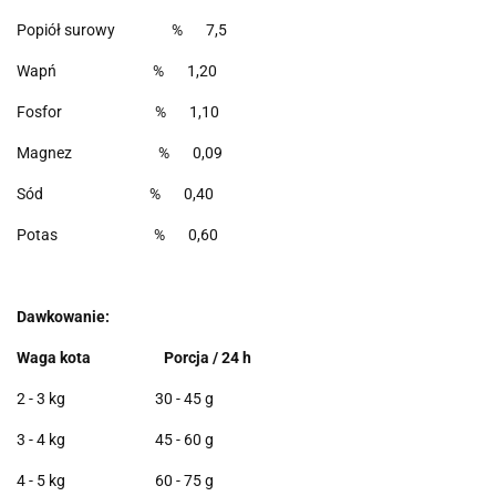
Popiół surowy % 7,5
Wapń % 1,20
Fosfor % 1,10
Magnez % 0,09
Sód % 0,40
Potas % 0,60
Dawkowanie:
Waga kota Porcja / 24 h
2 - 3 kg 30 - 45 g
3 - 4 kg 45 - 60 g
4 - 5 kg 60 - 75 g