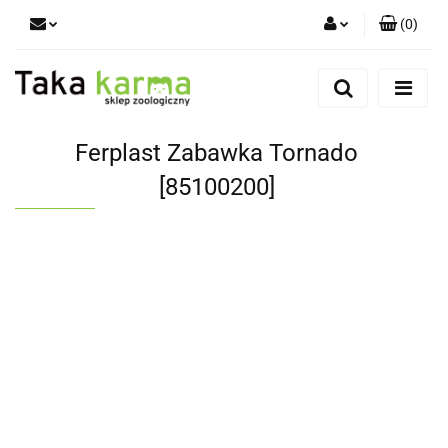
(
0
)
Zaloguj się
Zarejestruj się
Dodaj zgłoszenie
Ferplast Zabawka Tornado
Zgody cookies
[85100200]