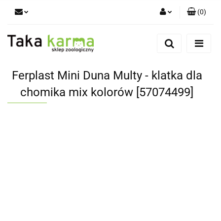
(
0
)
Zaloguj się
Zarejestruj się
Dodaj zgłoszenie
Ferplast Mini Duna Multy - klatka dla
Zgody cookies
chomika mix kolorów [57074499]