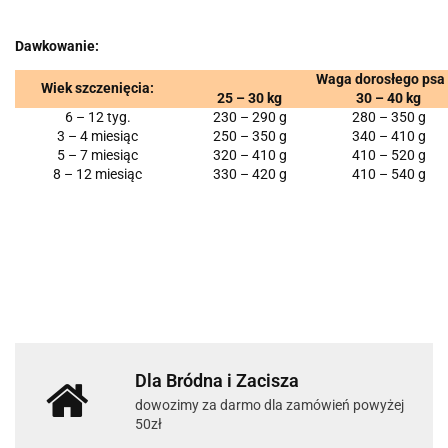
Dawkowanie:
Waga dorosłego psa (
Wiek szczenięcia:
25 – 30 kg
30 – 40 kg
6 – 12 tyg.
230 – 290 g
280 – 350 g
3 – 4 miesiąc
250 – 350 g
340 – 410 g
5 – 7 miesiąc
320 – 410 g
410 – 520 g
8 – 12 miesiąc
330 – 420 g
410 – 540 g
Dla Bródna i Zacisza
dowozimy za darmo dla zamówień powyżej
50zł