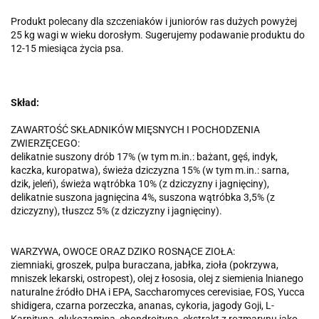
Produkt polecany dla szczeniaków i juniorów ras dużych powyżej
25 kg wagi w wieku dorosłym. Sugerujemy podawanie produktu do
12-15 miesiąca życia psa.
Skład:
ZAWARTOŚĆ SKŁADNIKÓW MIĘSNYCH I POCHODZENIA
ZWIERZĘCEGO:
delikatnie suszony drób 17% (w tym m.in.: bażant, gęś, indyk,
kaczka, kuropatwa), świeża dziczyzna 15% (w tym m.in.: sarna,
dzik, jeleń), świeża wątróbka 10% (z dziczyzny i jagnięciny),
delikatnie suszona jagnięcina 4%, suszona wątróbka 3,5% (z
dziczyzny), tłuszcz 5% (z dziczyzny i jagnięciny).
WARZYWA, OWOCE ORAZ DZIKO ROSNĄCE ZIOŁA:
ziemniaki, groszek, pulpa buraczana, jabłka, zioła (pokrzywa,
mniszek lekarski, ostropest), olej z łososia, olej z siemienia lnianego
naturalne źródło DHA i EPA, Saccharomyces cerevisiae, FOS, Yucca
shidigera, czarna porzeczka, ananas, cykoria, jagody Goji, L-