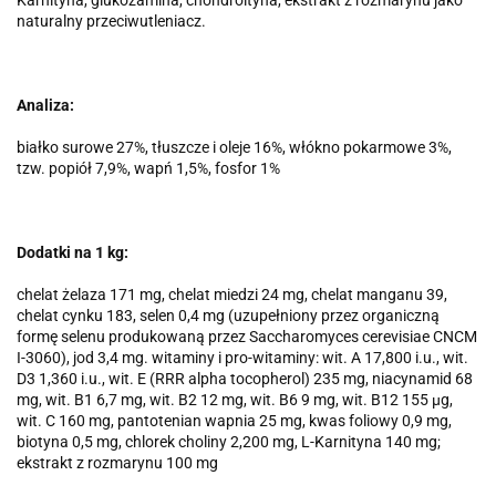
Karnityna, glukozamina, chondroityna, ekstrakt z rozmarynu jako
naturalny przeciwutleniacz.
Analiza:
białko surowe 27%, tłuszcze i oleje 16%, włókno pokarmowe 3%,
tzw. popiół 7,9%, wapń 1,5%, fosfor 1%
Dodatki na 1 kg:
chelat żelaza 171 mg, chelat miedzi 24 mg, chelat manganu 39,
chelat cynku 183, selen 0,4 mg (uzupełniony przez organiczną
formę selenu produkowaną przez Saccharomyces cerevisiae CNCM
I-3060), jod 3,4 mg. witaminy i pro-witaminy: wit. A 17,800 i.u., wit.
D3 1,360 i.u., wit. E (RRR alpha tocopherol) 235 mg, niacynamid 68
mg, wit. B1 6,7 mg, wit. B2 12 mg, wit. B6 9 mg, wit. B12 155 μg,
wit. C 160 mg, pantotenian wapnia 25 mg, kwas foliowy 0,9 mg,
biotyna 0,5 mg, chlorek choliny 2,200 mg, L-Karnityna 140 mg;
ekstrakt z rozmarynu 100 mg