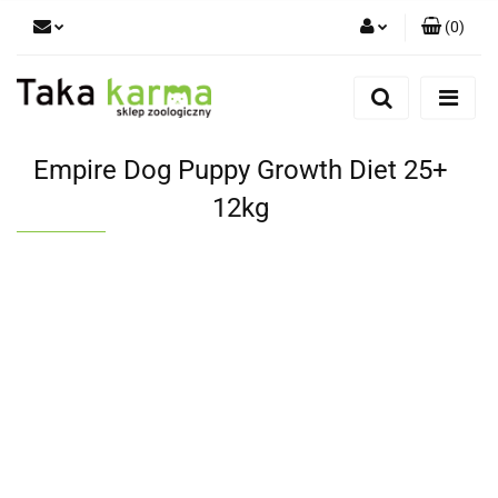
(
0
)
Zaloguj się
Zarejestruj się
Dodaj zgłoszenie
Empire Dog Puppy Growth Diet 25+
Zgody cookies
12kg