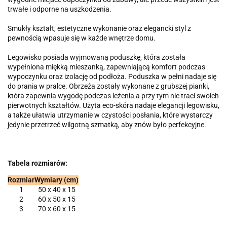
trwałe i odporne na uszkodzenia.
Smukły kształt, estetyczne wykonanie oraz elegancki styl z
pewnością wpasuje się w każde wnętrze domu.
Legowisko posiada wyjmowaną poduszkę, która została
wypełniona miękką mieszanką, zapewniającą komfort podczas
wypoczynku oraz izolację od podłoża. Poduszka w pełni nadaje się
do prania w pralce. Obrzeża zostały wykonane z grubszej pianki,
która zapewnia wygodę podczas leżenia a przy tym nie traci swoich
pierwotnych kształtów. Użyta eco-skóra nadaje elegancji legowisku,
a także ułatwia utrzymanie w czystości posłania, które wystarczy
jedynie przetrzeć wilgotną szmatką, aby znów było perfekcyjne.
Tabela rozmiarów:
Rozmiar
Wymiary (cm)
1
50 x 40 x 15
2
60 x 50 x 15
3
70 x 60 x 15