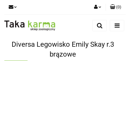
(
0
)
Zaloguj się
Zarejestruj się
Dodaj zgłoszenie
Diversa Legowisko Emily Skay r.3
Zgody cookies
brązowe