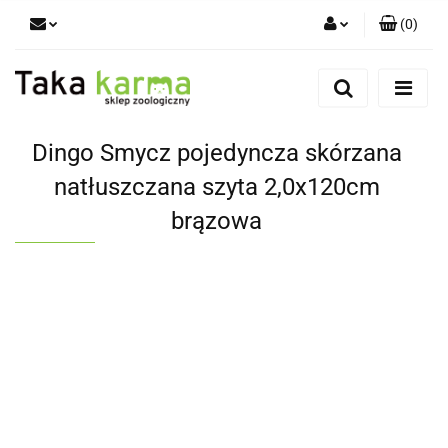
(
0
)
Zaloguj się
Zarejestruj się
Dodaj zgłoszenie
Dingo Smycz pojedyncza skórzana
Zgody cookies
natłuszczana szyta 2,0x120cm
brązowa