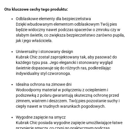
Oto kluczowe cechy tego produktu:
Odblaskowe elementy dla bezpieczeństwa
Dzięki wbudowanym elementom odblaskowym Twój pies
będzie widoczny nawet podczas spacerów o zmroku czy w
słabym świetle, co zwiększa bezpieczeństwo zarówno pupila,
jak i jego właściciela.
Uniwersalny i stonowany design
Kubrak Chic został zaprojektowany tak, aby pasować do
każdego typu psa. Jego elegancki i stonowany wygląd
świetnie dopasowuje się do różnych ras, podkreślając
indywidualny styl czworonoga.
Idealna ochrona na zimowe dni
Wodoodporny materiał w połączeniu z ociepleniem i
podszewką z polaru gwarantują skuteczną ochronę przed
zimnem, wiatrem i deszczem. Twój pies pozostanie suchy i
ciepły nawet w trudnych warunkach pogodowych.
Wygodne zapięcie na smycz
Kubrak Chic posiada wygodne zapięcie umożliwiające łatwe
przypięcie smyczy, co czyni go praktycznym podczas