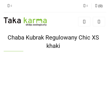
(
0
)
Zaloguj się
Zarejestruj się
Dodaj zgłoszenie
Chaba Kubrak Regulowany Chic XS
Zgody cookies
khaki