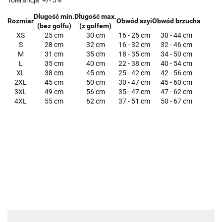
Tolerancja +/- 5%
Długość min.
Długość max.
Rozmiar
Obwód szyi
Obwód brzucha
(bez golfu)
(z golfem)
XS
25 cm
30 cm
16 - 25 cm
30 - 44 cm
S
28 cm
32 cm
16 - 32 cm
32 - 46 cm
M
31 cm
35 cm
18 - 35 cm
34 - 50 cm
L
35 cm
40 cm
22 - 38 cm
40 - 54 cm
XL
38 cm
45 cm
25 - 42 cm
42 - 56 cm
2XL
45 cm
50 cm
30 - 47 cm
45 - 60 cm
3XL
49 cm
56 cm
35 - 47 cm
47 - 62 cm
4XL
55 cm
62 cm
37 - 51 cm
50 - 67 cm