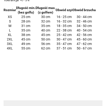
Tolerancja +/- 5%
Długość min.
Długość max.
Rozmiar
Obwód szyi
Obwód brzucha
(bez golfu)
(z golfem)
XS
25 cm
30 cm
16 - 25 cm
30 - 44 cm
S
28 cm
32 cm
16 - 32 cm
32 - 46 cm
M
31 cm
35 cm
18 - 35 cm
34 - 50 cm
L
35 cm
40 cm
22 - 38 cm
40 - 54 cm
XL
38 cm
45 cm
25 - 42 cm
42 - 56 cm
2XL
45 cm
50 cm
30 - 47 cm
45 - 60 cm
3XL
49 cm
56 cm
35 - 47 cm
47 - 62 cm
4XL
55 cm
62 cm
37 - 51 cm
50 - 67 cm