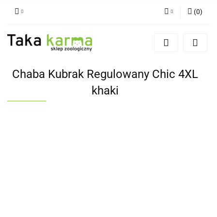
(
0
)
Zaloguj się
Zarejestruj się
Dodaj zgłoszenie
Chaba Kubrak Regulowany Chic 4XL
Zgody cookies
khaki