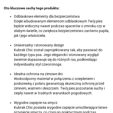
Oto kluczowe cechy tego produktu:
Odblaskowe elementy dla bezpieczeństwa
Dzięki wbudowanym elementom odblaskowym Twój pies
będzie widoczny nawet podczas spacerów o zmroku czy w
słabym świetle, co zwiększa bezpieczeństwo zarówno pupila,
jak i jego właściciela.
Uniwersalny i stonowany design
Kubrak Chic został zaprojektowany tak, aby pasować do
każdego typu psa. Jego elegancki i stonowany wygląd
świetnie dopasowuje się do różnych ras, podkreślając
indywidualny styl czworonoga.
Idealna ochrona na zimowe dni
Wodoodporny materiał w połączeniu z ociepleniem i
podszewką z polaru gwarantują skuteczną ochronę przed
zimnem, wiatrem i deszczem. Twój pies pozostanie suchy i
ciepły nawet w trudnych warunkach pogodowych.
Wygodne zapięcie na smycz
Kubrak Chic posiada wygodne zapięcie umożliwiające łatwe
przypięcie smyczy, co czyni go praktycznym podczas