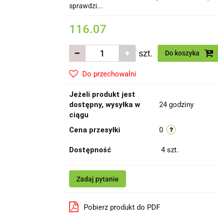
sprawdzi...
116.07
szt.
Do koszyka
Do przechowalni
Jeżeli produkt jest
dostępny, wysyłka w
24 godziny
ciągu
Cena przesyłki
0
Dostępność
4
szt.
Zadaj pytanie
Pobierz produkt do PDF