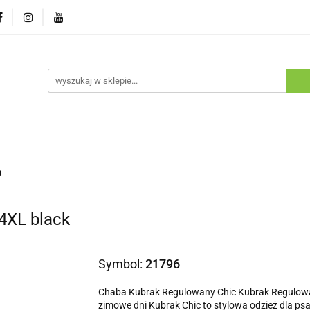
ostawa
Promocje
Nowości
Program lojalnościowy
pie
Dostawa
Promocje
Nowości
Program lojaln
a
4XL black
Symbol:
21796
Chaba Kubrak Regulowany Chic Kubrak Regulowan
zimowe dni Kubrak Chic to stylowa odzież dla psa,