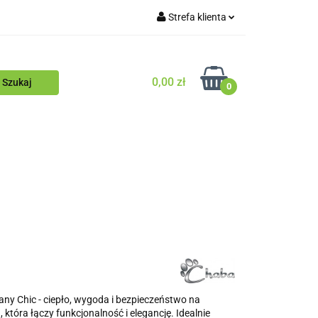
Strefa klienta
Blog
Zaloguj się
Zarejestruj się
0,00 zł
0
Dodaj zgłoszenie
Zgody cookies
ościowy
Blog
y Chic - ciepło, wygoda i bezpieczeństwo na
 która łączy funkcjonalność i elegancję. Idealnie