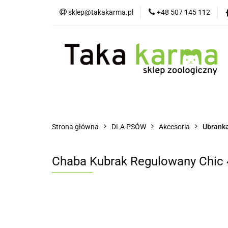
sklep@takakarma.pl
+48 507 145 112
O sklepie
D
Wszystkie kategorie
O skle
Strona główna
DLA PSÓW
Akcesoria
Ubrank
Chaba Kubrak Regulowany Chic 