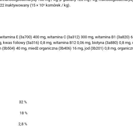
122 inaktywowany (15 × 10⁹ komórek / kg).
, witamina E (3a700) 400 mg, witamina C (3a312) 300 mg, witamina B1 (3a820) 
 kwas foliowy (3a316) 0,8 mg, witamina B12 0,06 mg, biotyna (3a880) 0,8 mg, 
 (3b504) 40 mg, miedź organiczna (3b406) 16 mg, jod (3b201) 0,8 mg, organiczn
32 %
18 %
2,8 %