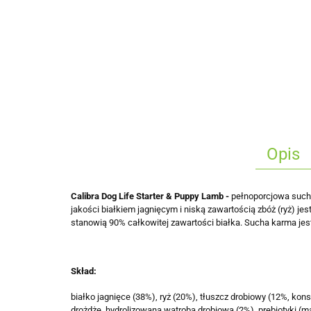
Opis
Calibra Dog Life Starter & Puppy Lamb -
pełnoporcjowa sucha
jakości białkiem jagnięcym i niską zawartością zbóż (ryż) 
stanowią 90% całkowitej zawartości białka. Sucha karma jes
Skład:
białko jagnięce (38%), ryż (20%), tłuszcz drobiowy (12%, ko
drożdże, hydrolizowana wątroba drobiowa (2%), prebiotyki (m