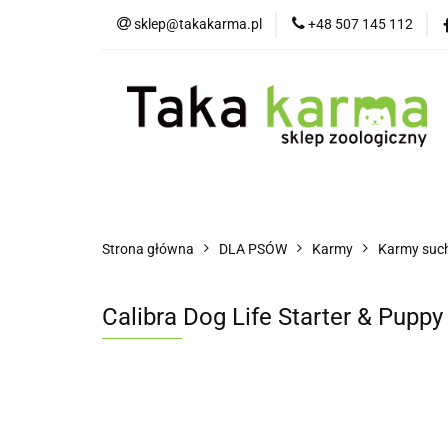
sklep@takakarma.pl
+48 507 145 112
O sklepie
D
Wszystkie kategorie
O skle
Strona główna
DLA PSÓW
Karmy
Karmy suc
Calibra Dog Life Starter & Pupp