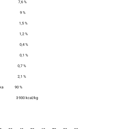
7,6 %
9 %
1,5 %
1,2 %
0,4 %
0,1 %
0,7 %
2,1 %
łka
90 %
3 930 kcal/kg