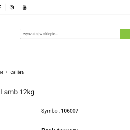
ostawa
Promocje
Nowości
Program lojalnościowy
pie
Dostawa
Promocje
Nowości
Program lojaln
he
Calibra
y Lamb 12kg
Symbol:
106007