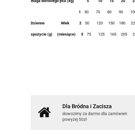
Waga dorosłego psa (kg)
5
10
15
20
2
1
30
70
80
90
10
Dzienne
Wiek
2
50
120
150
180
22
spożycie (g)
(miesiące)
3
75
125
165
205
2
Dla Bródna i Zacisza
dowozimy za darmo dla zamówień
powyżej 50zł