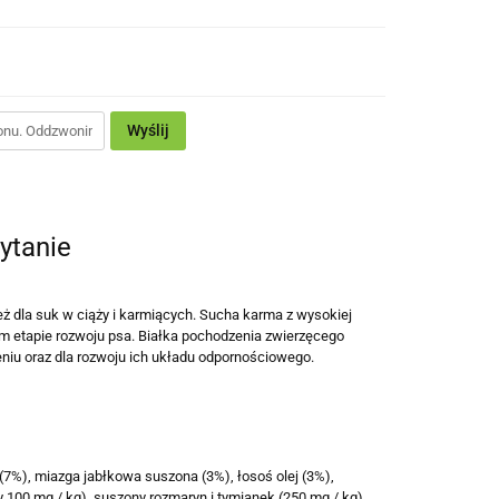
Wyślij
ytanie
ż dla suk w ciąży i karmiących. Sucha karma z wysokiej
ym etapie rozwoju psa. Białka pochodzenia zwierzęcego
niu oraz dla rozwoju ich układu odpornościowego.
(7%), miazga jabłkowa suszona (3%), łosoś olej (3%),
 100 mg / kg), suszony rozmaryn i tymianek (250 mg / kg),