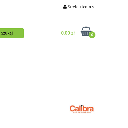
Strefa klienta
Blog
Zaloguj się
Zarejestruj się
0,00 zł
0
Dodaj zgłoszenie
Zgody cookies
ościowy
Blog