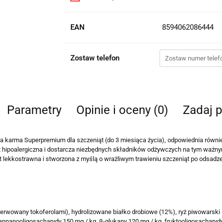
EAN
8594062086444
Zostaw telefon
Parametry
Opinie i oceny (0)
Zadaj p
 karma Superpremium dla szczeniąt (do 3 miesiąca życia), odpowiednia równie
jest hipoalergiczna i dostarcza niezbędnych składników odżywczych na tym ważn
t lekkostrawna i stworzona z myślą o wrażliwym trawieniu szczeniąt po odsadze
nserwowany tokoferolami), hydrolizowane białko drobiowe (12%), ryż piwowarski 
annanooligosacharydy 150 mg / kg, β-glukany 120 mg / kg, fruktooligosacharydy