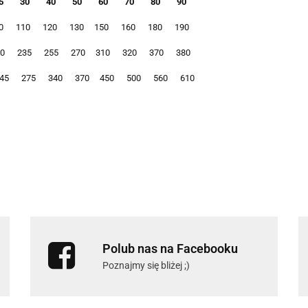
5
30
40
50
60
70
80
90
0
110
120
130
150
160
180
190
0
235
255
270
310
320
370
380
45
275
340
370
450
500
560
610
Polub nas na Facebooku
Poznajmy się bliżej ;)