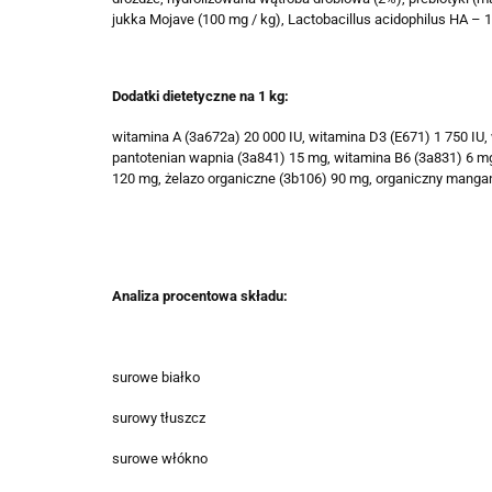
jukka Mojave (100 mg / kg), Lactobacillus acidophilus HA – 
Dodatki dietetyczne na 1 kg:
witamina A (3a672a) 20 000 IU, witamina D3 (E671) 1 750 IU
pantotenian wapnia (3a841) 15 mg, witamina B6 (3a831) 6 mg,
120 mg, żelazo organiczne (3b106) 90 mg, organiczny mangan
Analiza procentowa składu:
surowe białko
surowy tłuszcz
surowe włókno