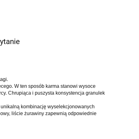
ytanie
agi.
ęcego.
W ten sposób karma stanowi wysoce
rcy.
Chrupiąca i puszysta konsystencja granulek
a unikalną kombinację wyselekcjonowanych
gowy, liście żurawiny zapewnią odpowiednie