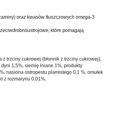
kozaminy) oraz kwasów tłuszczowych omega-3
rzeciwdrobnoustrojowe, które pomagają
 trzciny cukrowej (błonnik z trzciny cukrowej),
 dyni 1,5%, siemię lniane 1%, produkty
,2%, nasiona ostropestu plamistego 0,1 %, omułek
kt z rozmarynu 0,01%.