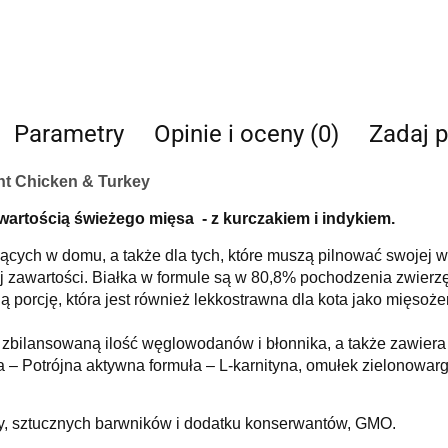
Parametry
Opinie i oceny (0)
Zadaj p
nt Chicken & Turkey
wartością świeżego mięsa
- z kurczakiem i indykiem.
ących w domu, a także dla tych, które muszą pilnować swojej w
j zawartości.
Białka w formule są w 80,8% pochodzenia zwierz
 porcję, która jest również lekkostrawna dla kota jako mięsoże
zbilansowaną ilość węglowodanów i błonnika, a także zawier
 – Potrójna aktywna formuła – L-karnityna, omułek zielonowar
zy, sztucznych barwników i dodatku konserwantów, GMO.