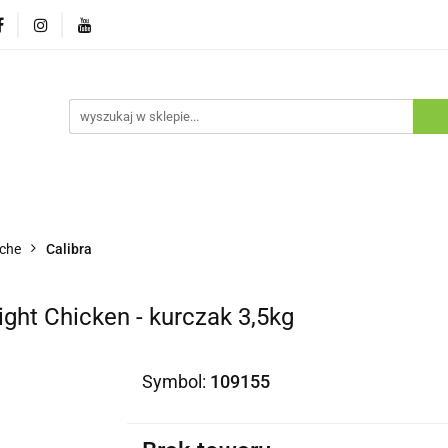
ostawa
Promocje
Nowości
Program lojalnościowy
pie
Dostawa
Promocje
Nowości
Program lojaln
che
Calibra
ght Chicken - kurczak 3,5kg
Symbol:
109155