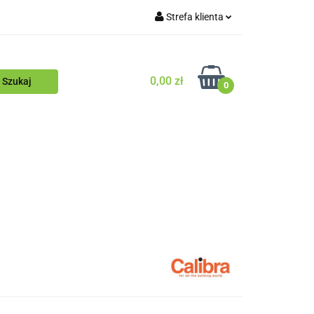
Strefa klienta
Blog
Zaloguj się
Zarejestruj się
0,00 zł
0
Dodaj zgłoszenie
Zgody cookies
ościowy
Blog