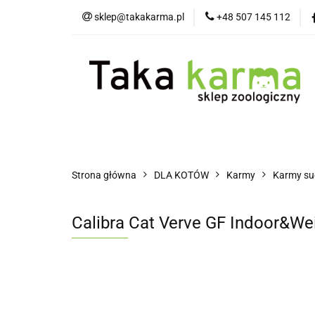
sklep@takakarma.pl
+48 507 145 112
O sklepie
D
Wszystkie kategorie
O skle
Strona główna
DLA KOTÓW
Karmy
Karmy su
Calibra Cat Verve GF Indoor&Wei