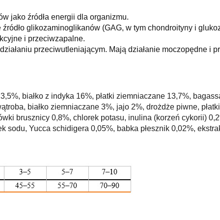
 jako źródła energii dla organizmu.
 źródło glikozaminoglikanów (GAG, w tym chondroityny i glu
kcyjne i przeciwzapalne.
działaniu przeciwutleniającym.
Mają działanie moczopędne i p
,5%, białko z indyka 16%, płatki ziemniaczane 13,7%, bagassa z
ątroba, białko ziemniaczane 3%, jajo 2%, drożdże piwne, płatki
ówki brusznicy 0,8%, chlorek potasu, inulina (korzeń cykorii) 0
ek sodu, Yucca schidigera 0,05%, babka płesznik 0,02%, ekstra